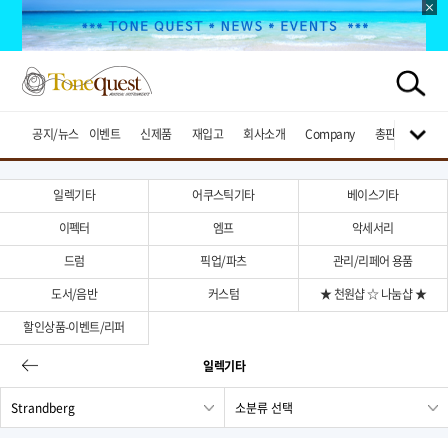
공지/뉴스
이벤트
신제품
재입고
회사소개
Company
총판브랜드
일렉기타
어쿠스틱기타
베이스기타
이펙터
엠프
악세서리
드럼
픽업/파츠
관리/리페어 용품
도서/음반
커스텀
★ 천원샵 ☆ 나눔샵 ★
할인상품-이벤트/리퍼
일렉기타