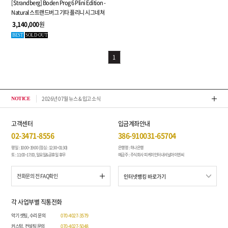
[Strandberg] Boden Prog 6 Plini Edition -
Natural 스트랜드버그 기타 플리니 시그네쳐
3,140,000
원
BEST
SOLD OUT
1
2026년 07월 뉴스 & 입고 소식
톤퀘스
NOTICE
고객센터
입금계좌안내
02-3471-8556
386-910031-65704
평일 : 10:00~19:00 (점심 : 12:30~01:30)
은행명 : 하나은행
토 : 11:00~17:00, 일요일&공휴일 휴무
예금주 : 주식회사 피케이인터내셔널아이엔씨
전화문의 전 FAQ확인
각 사업부별 직통전화
악기 셋팅, 수리 문의
070-4027-3579
커스텀, 컨설팅 문의
070-4027-5048