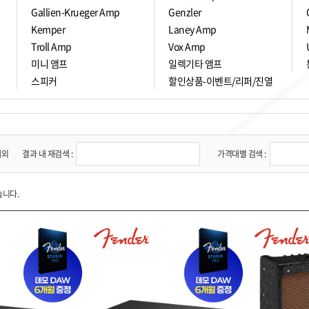
Gallien-Krueger Amp
Genzler
Kemper
Laney Amp
Troll Amp
Vox Amp
미니 앰프
일렉기타 앰프
스피커
할인상품-이벤트/리퍼/진열
제외
결과 내 재검색 :
가격대별 검색 :
습니다.