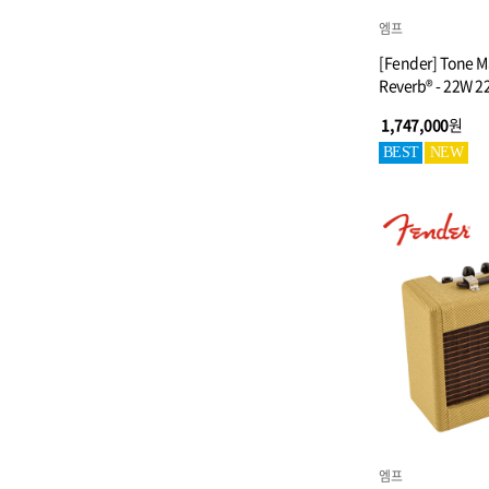
엠프
[Fender] Tone M
Reverb® - 22W 2
1,747,000
원
BEST
NEW
엠프