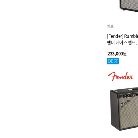
엠프
[Fender] Rumble
펜더 베이스 앰프,
233,000
원
BEST