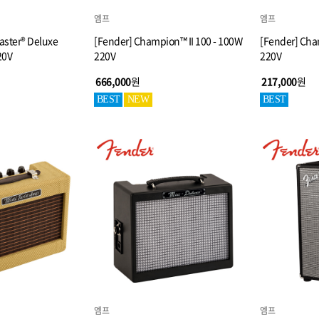
엠프
엠프
aster® Deluxe
[Fender] Champion™ II 100 - 100W
[Fender] Cha
20V
220V
220V
666,000
원
217,000
원
BEST
NEW
BEST
엠프
엠프