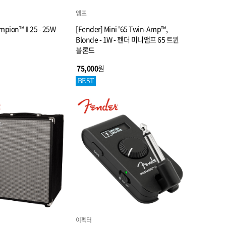
엠프
mpion™ II 25 - 25W
[Fender] Mini '65 Twin-Amp™,
Blonde - 1W - 펜더 미니앰프 65 트윈
블론드
75,000
원
BEST
이펙터