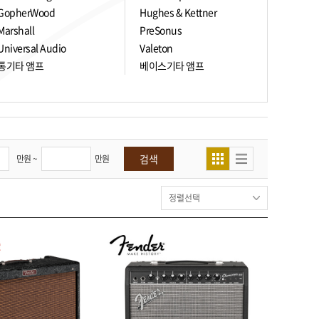
GopherWood
Hughes & Kettner
Marshall
PreSonus
Universal Audio
Valeton
통기타 앰프
베이스기타 앰프
검색
만원 ~
만원