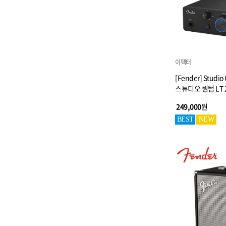
이펙터
[Fender] Studi
스튜디오 퀀텀 LT
249,000
원
BEST
NEW