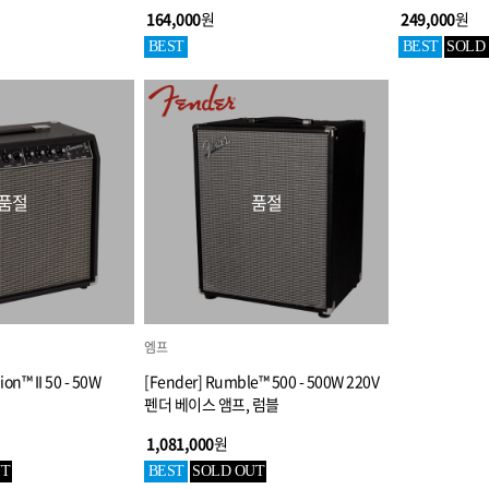
164,000
원
249,000
원
BEST
BEST
SOLD
품절
품절
엠프
on™ II 50 - 50W
[Fender] Rumble™ 500 - 500W 220V
펜더 베이스 앰프, 럼블
1,081,000
원
UT
BEST
SOLD OUT