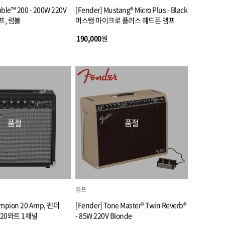
ble™ 200 - 200W 220V
[Fender] Mustang® Micro Plus - Black
프, 럼블
머스탱 마이크로 플러스 헤드폰 앰프
190,000
원
품절
품절
엠프
ampion 20 Amp, 펜더
[Fender] Tone Master® Twin Reverb®
 20와트 1채널
- 85W 220V Blonde