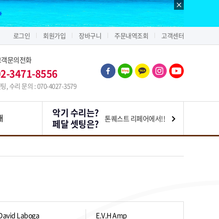
로그인
회원가입
장바구니
주문내역조회
고객센터
고객문의전화
02-3471-8556
팅, 수리 문의 : 070-4027-3579
악기 수리는?
내
톤퀘스트 리페어에서!!
페달 셋팅은?
David Laboga
E.V.H Amp