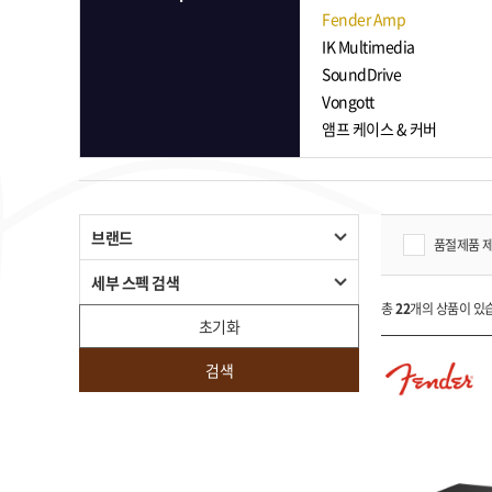
Fender Amp
IK Multimedia
SoundDrive
Vongott
앰프 케이스 & 커버
브랜드
품절제품 
세부 스펙 검색
총
22
개의 상품이 있
초기화
검색