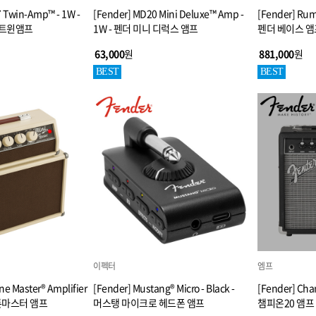
7 Twin-Amp™ - 1W -
[Fender] MD20 Mini Deluxe™ Amp -
[Fender] Rum
 트윈앰프
1W - 펜더 미니 디럭스 앰프
펜더 베이스 앰
63,000
원
881,000
원
BEST
BEST
이펙터
엠프
ne Master® Amplifier
[Fender] Mustang® Micro - Black -
[Fender] Ch
 톤마스터 앰프
머스탱 마이크로 헤드폰 앰프
챔피온20 앰프