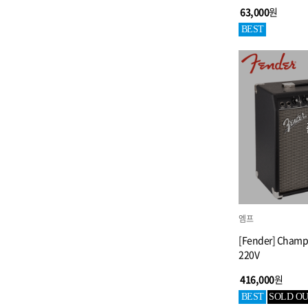
63,000
원
BEST
엠프
[Fender] Champi
220V
416,000
원
BEST
SOLD O