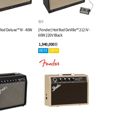
엠프
Rod Deluxe™ IV - 40W
[Fender] Hot Rod DeVille™ 212 IV -
60W 220V Black
1,940,000
원
BEST
NEW