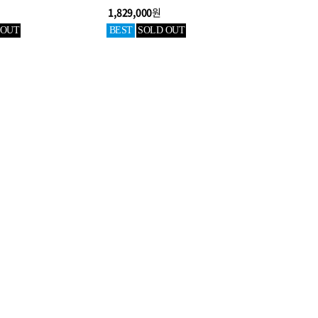
1,829,000
원
 OUT
BEST
SOLD OUT