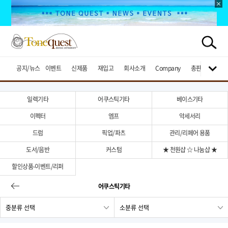
공지/뉴스
이벤트
신제품
재입고
회사소개
Company
총판브랜드
일렉기타
어쿠스틱기타
베이스기타
이펙터
엠프
악세서리
드럼
픽업/파츠
관리/리페어 용품
도서/음반
커스텀
★ 천원샵 ☆ 나눔샵 ★
할인상품-이벤트/리퍼
어쿠스틱기타