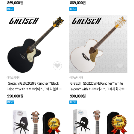
869,000
원
869,000
원
BEST
BEST
어쿠스틱기타
어쿠스틱기타
[Gretsch] G5022CBFE Rancher™ Black
[Gretsch] G5022CWFE Rancher™ White
Falcon™ with 소프트케이스, 그레치 블랙 팔콘
Falcon™ with 소프트케이스, 그레치 화이트
점보바디 어쿠스틱 기타
팔콘 점보바디 어쿠스틱 기타
990,000
원
990,000
원
BEST
BEST