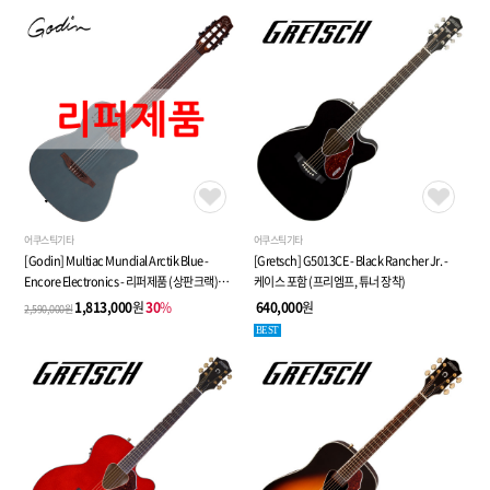
어쿠스틱기타
어쿠스틱기타
[Godin] Multiac Mundial Arctik Blue -
[Gretsch] G5013CE - Black Rancher Jr. -
Encore Electronics - 리퍼제품 (상판크랙)
케이스 포함 (프리엠프, 튜너 장착)
(052387)
1,813,000
원
30
%
640,000
원
2,590,000원
BEST