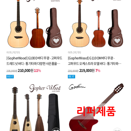
어쿠스틱기타
어쿠스틱기타
[GopherWood] G100 D바디 무광 - 고퍼우드
[GopherWood] G110 OM바디 무광 -
드레드넛 바디 - 통기타와 다양한 사은품을
고퍼우드 오케스트라 모델 바디 - 통기타와
한번에!!
다양한 사은품을 한번에!!
210,000
원
11
%
219,000
원
7
%
235,000원
235,000원
BEST
BEST