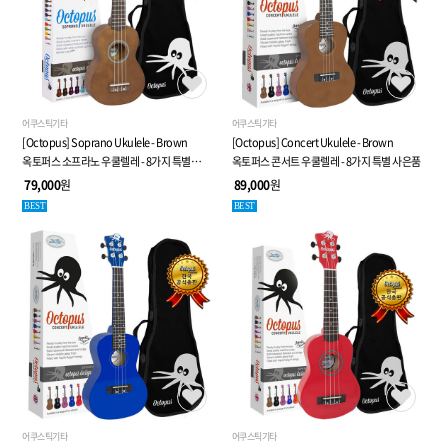
어쿠스틱기타
어쿠스틱기타
[Octopus] Soprano Ukulele - Brown
[Octopus] Concert Ukulele - Brown
옥토퍼스 소프라노 우쿨렐레 - 8가지 특별
옥토퍼스 콘서트 우쿨렐레 - 8가지 특별 사은품
사은품
79,000
원
89,000
원
BEST
BEST
어쿠스틱기타
어쿠스틱기타