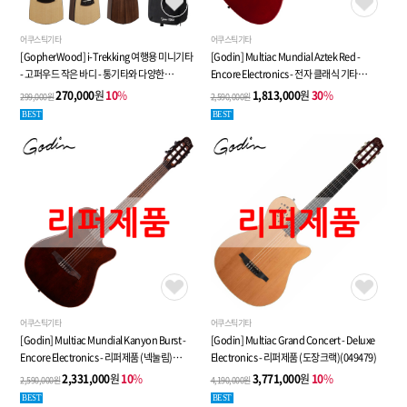
어쿠스틱기타
어쿠스틱기타
[GopherWood] i-Trekking 여행용 미니기타
[Godin] Multiac Mundial Aztek Red -
- 고퍼우드 작은 바디 - 통기타와 다양한
Encore Electronics - 전자 클래식 기타
사은품을 한번에!!
(052394) - 리퍼제품 (넥포켓크랙)
270,000
원
10
%
1,813,000
원
30
%
299,000원
2,590,000원
BEST
BEST
어쿠스틱기타
어쿠스틱기타
[Godin] Multiac Mundial Kanyon Burst -
[Godin] Multiac Grand Concert - Deluxe
Encore Electronics - 리퍼제품 (넥눌림)
Electronics - 리퍼제품 (도장크랙)(049479)
(052417)
2,331,000
원
10
%
3,771,000
원
10
%
2,590,000원
4,190,000원
BEST
BEST