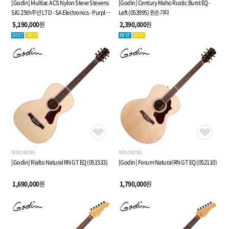
[Godin] Multiac ACS Nylon Steve Stevens
[Godin] Century Maho Rustic Burst EQ -
SIG 25th주년 LTD - SA Electronics - Purple -
Left (053995) 왼손기타
전자 클래식 기타 (053940)
5,190,000
원
2,390,000
원
BEST
NEW
BEST
NEW
어쿠스틱기타
어쿠스틱기타
[Godin] Rialto Natural RN GT EQ (051533)
[Godin] Forum Natural RN GT EQ (052110)
1,690,000
원
1,790,000
원