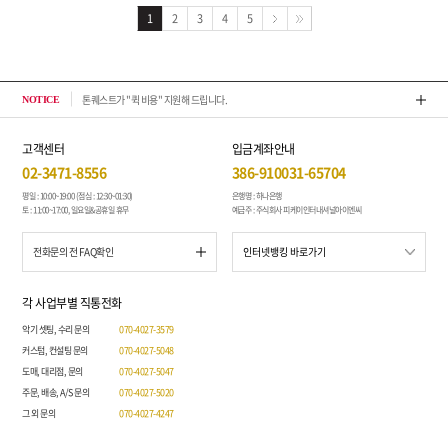
1
2
3
4
5
톤퀘스트가 "퀵 비용" 지원해 드립니다.
202
NOTICE
고객센터
입금계좌안내
02-3471-8556
386-910031-65704
평일 : 10:00~19:00 (점심 : 12:30~01:30)
은행명 : 하나은행
토 : 11:00~17:00, 일요일&공휴일 휴무
예금주 : 주식회사 피케이인터내셔널아이엔씨
전화문의 전 FAQ확인
각 사업부별 직통전화
악기 셋팅, 수리 문의
070-4027-3579
커스텀, 컨설팅 문의
070-4027-5048
도매, 대리점, 문의
070-4027-5047
주문, 배송, A/S 문의
070-4027-5020
그 외 문의
070-4027-4247