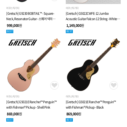
어쿠스틱기타
어쿠스틱기타
[Gretsch] G9230 BOBTAIL™ - Square-
[Gretsch] G5022CWFE-12 Jumbo
Neck, Resonator Guitar - 스퀘어 넥의
Acoustic Guitar Falcon 12 String - White
레조네이터(도브로) 기타 - 케이스 포함
with 소프트케이스, 그레치 화이트 팔콘
999,000
원
1,149,000
원
점보바디 어쿠스틱 기타 12현
BEST
BEST
어쿠스틱기타
어쿠스틱기타
[Gretsch] G5021E Rancher™ Penguin™
[Gretsch] G5021E Rancher™ Penguin™
with Fishman® Pickup - Shell Pink
with Fishman® Pickup - Black
869,000
원
869,000
원
BEST
BEST