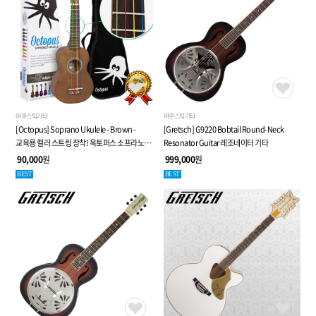
어쿠스틱기타
어쿠스틱기타
[Octopus] Soprano Ukulele - Brown -
[Gretsch] G9220 Bobtail Round-Neck
교육용 컬러 스트링 장착! 옥토퍼스 소프라노
Resonator Guitar 레조네이터 기타
우쿨렐레 브라운 컬러 - 8가지 특별 사은품
90,000
원
999,000
원
BEST
BEST