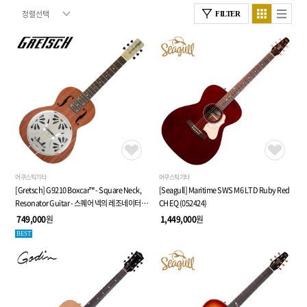
FILTER
어쿠스틱기타
어쿠스틱기타
[Gretsch] G9210 Boxcar™ - Square Neck,
[Seagull] Maritime SWS M6 LTD Ruby Red
Resonator Guitar - 스퀘어 넥의 레조네이터
CH EQ (052424)
(도브로) 기타 - 케이스 포함
749,000
원
1,449,000
원
BEST