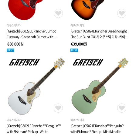
어쿠스틱기타
어쿠스틱기타
[Gretsch] G5022CE Rancher Jumbo
[Gretsch] G5024E Rancher Dreadnought
Cutaway - Savannah Sunset with
Elec SunBurst 그레치 어쿠스틱 기타 - 케이스
소프트케이스, (프리엠프,튜너 장착)
포함
880,000
원
639,000
원
BEST
BEST
어쿠스틱기타
어쿠스틱기타
[Gretsch] G5021E Rancher™ Penguin™
[Gretsch] G5021E Rancher™ Penguin™
with Fishman® Pickup - White
with Fishman® Pickup - Mint Metallic