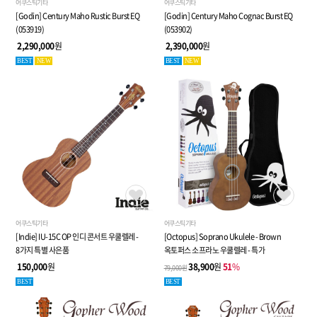
어쿠스틱기타
어쿠스틱기타
[Godin] Century Maho Rustic Burst EQ
[Godin] Century Maho Cognac Burst EQ
(053919)
(053902)
2,290,000
원
2,390,000
원
BEST
NEW
BEST
NEW
어쿠스틱기타
어쿠스틱기타
[Indie] IU-15C OP 인디 콘서트 우쿨렐레 -
[Octopus] Soprano Ukulele - Brown
8가지 특별 사은품
옥토퍼스 소프라노 우쿨렐레 - 특가
150,000
원
38,900
원
51
%
79,000원
BEST
BEST