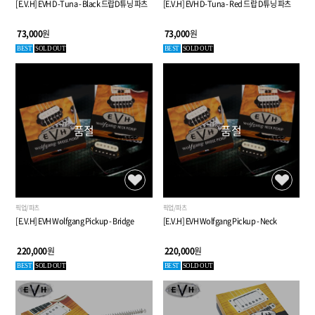
[E.V.H] EVH D-Tuna - Black 드랍D튜닝 파츠
[E.V.H] EVH D-Tuna - Red 드랍 D튜닝 파츠
73,000
원
73,000
원
BEST
SOLD OUT
BEST
SOLD OUT
품절
품절
픽업/파츠
픽업/파츠
[E.V.H] EVH Wolfgang Pickup - Bridge
[E.V.H] EVH Wolfgang Pickup - Neck
220,000
원
220,000
원
BEST
SOLD OUT
BEST
SOLD OUT