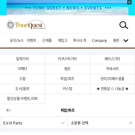
공지/뉴스
이벤트
신제품
재입고
회사소개
Company
총판브랜드
일렉기타
어쿠스틱기타
베이스기타
이펙터
엠프
악세서리
드럼
픽업/파츠
관리/리페어 용품
도서/음반
커스텀
★ 천원샵 ☆ 나눔샵 ★
할인상품-이벤트/리퍼
픽업/파츠