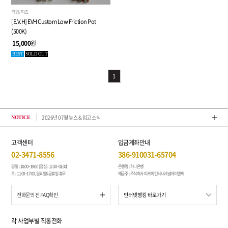
픽업/파츠
[E.V.H] EVH Custom Low Friction Pot
(500K)
15,000
원
BEST
SOLD OUT
1
2026년 07월 뉴스 & 입고 소식
톤퀘스
NOTICE
고객센터
입금계좌안내
02-3471-8556
386-910031-65704
평일 : 10:00~19:00 (점심 : 12:30~01:30)
은행명 : 하나은행
토 : 11:00~17:00, 일요일&공휴일 휴무
예금주 : 주식회사 피케이인터내셔널아이엔씨
전화문의 전 FAQ확인
각 사업부별 직통전화