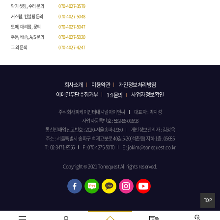
악기 셋팅, 수리 문의
070-4027-3579
커스텀, 컨설팅 문의
070-4027-5048
도매, 대리점, 문의
070-4027-5047
주문, 배송, A/S 문의
070-4027-5020
그 외 문의
070-4027-4247
회사소개
이용약관
개인정보처리방침
이메일무단수집거부
사업자정보확인
1:1문의
주식회사피케이인터내셔널아이엔씨
대표자 : 박지성
사업자등록번호 : 582-86-01693
통신판매업신고번호 : 2020-서울송파-1960
개인정보관리자 : 김정옥
주소 : 서울특별시 송파구 백제고분로 40길 5-20(석촌동) 지하 1층. 05685
T : 02-3471-8556
F : 070-4275-5070
E : jokim@tonequest.co.kr
Copyright © 2021 Tonequest All rights reserved.
TOP