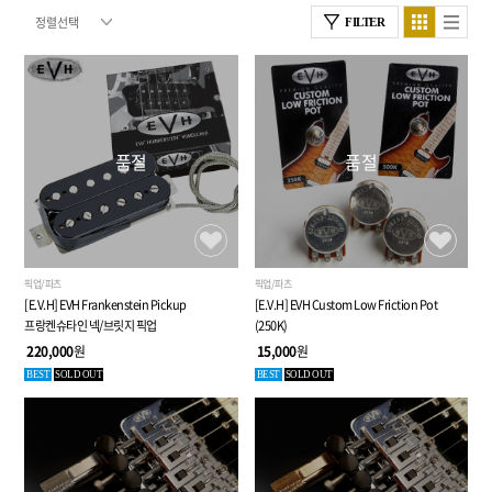
FILTER
품절
품절
픽업/파츠
픽업/파츠
[E.V.H] EVH Frankenstein Pickup
[E.V.H] EVH Custom Low Friction Pot
프랑켄슈타인 넥/브릿지 픽업
(250K)
220,000
원
15,000
원
BEST
SOLD OUT
BEST
SOLD OUT