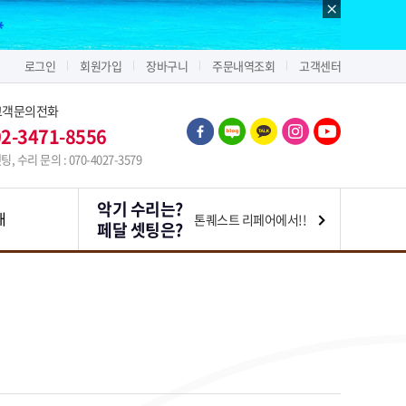
로그인
회원가입
장바구니
주문내역조회
고객센터
고객문의전화
02-3471-8556
팅, 수리 문의 : 070-4027-3579
악기 수리는?
내
톤퀘스트 리페어에서!!
페달 셋팅은?