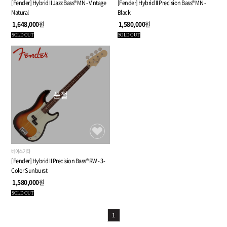
[Fender] Hybrid II Jazz Bass® MN - Vintage
[Fender] Hybrid II Precision Bass® MN -
Natural
Black
1,648,000
원
1,580,000
원
SOLD OUT
SOLD OUT
품절
베이스기타
[Fender] Hybrid II Precision Bass® RW - 3-
Color Sunburst
1,580,000
원
SOLD OUT
1