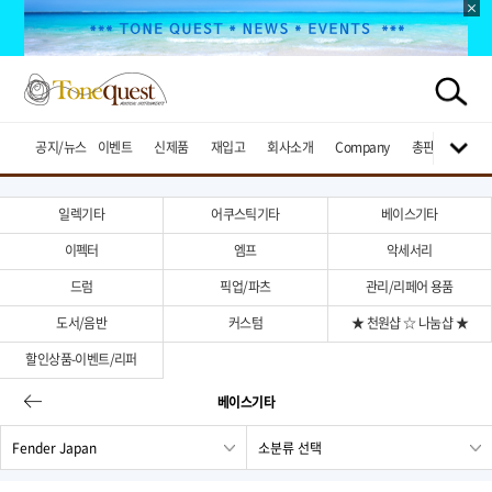
공지/뉴스
이벤트
신제품
재입고
회사소개
Company
총판브랜드
일렉기타
어쿠스틱기타
베이스기타
이펙터
엠프
악세서리
드럼
픽업/파츠
관리/리페어 용품
도서/음반
커스텀
★ 천원샵 ☆ 나눔샵 ★
할인상품-이벤트/리퍼
베이스기타