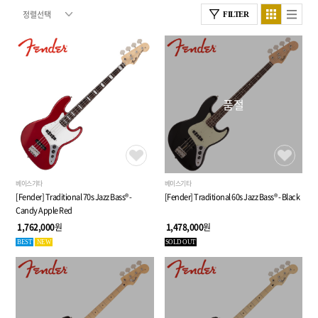
FILTER
품절
베이스기타
베이스기타
[Fender] Traditional 70s Jazz Bass® -
[Fender] Traditional 60s Jazz Bass® - Black
Candy Apple Red
1,762,000
원
1,478,000
원
BEST
NEW
SOLD OUT