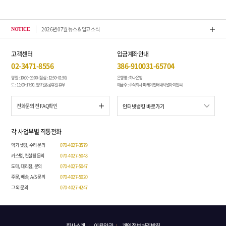
2026년 07월 뉴스 & 입고 소식
톤퀘스
NOTICE
고객센터
입금계좌안내
02-3471-8556
386-910031-65704
평일 : 10:00~19:00 (점심 : 12:30~01:30)
은행명 : 하나은행
토 : 11:00~17:00, 일요일&공휴일 휴무
예금주 : 주식회사 피케이인터내셔널아이엔씨
전화문의 전 FAQ확인
각 사업부별 직통전화
악기 셋팅, 수리 문의
070-4027-3579
커스텀, 컨설팅 문의
070-4027-5048
도매, 대리점, 문의
070-4027-5047
주문, 배송, A/S 문의
070-4027-5020
그 외 문의
070-4027-4247
회사소개
이용약관
개인정보처리방침