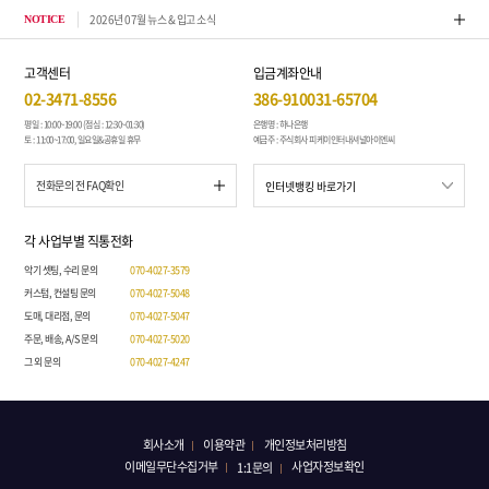
2026년 07월 뉴스 & 입고 소식
톤퀘스
NOTICE
고객센터
입금계좌안내
02-3471-8556
386-910031-65704
평일 : 10:00~19:00 (점심 : 12:30~01:30)
은행명 : 하나은행
토 : 11:00~17:00, 일요일&공휴일 휴무
예금주 : 주식회사 피케이인터내셔널아이엔씨
전화문의 전 FAQ확인
각 사업부별 직통전화
악기 셋팅, 수리 문의
070-4027-3579
커스텀, 컨설팅 문의
070-4027-5048
도매, 대리점, 문의
070-4027-5047
주문, 배송, A/S 문의
070-4027-5020
그 외 문의
070-4027-4247
회사소개
이용약관
개인정보처리방침
이메일무단수집거부
사업자정보확인
1:1문의