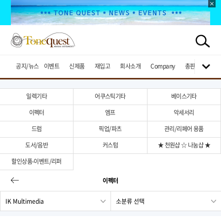
공지/뉴스
이벤트
신제품
재입고
회사소개
Company
총판브랜드
일렉기타
어쿠스틱기타
베이스기타
이펙터
엠프
악세서리
드럼
픽업/파츠
관리/리페어 용품
도서/음반
커스텀
★ 천원샵 ☆ 나눔샵 ★
할인상품-이벤트/리퍼
이펙터