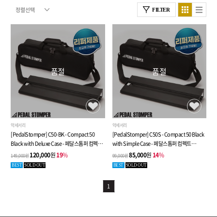
FILTER
품절
품절
악세서리
악세서리
[PedalStomper] C50-BK - Compact 50
[PedalStomper] C50S - Compact 50 Black
Black with Deluxe Case - 페달스톰퍼 컴펙트
with Simple Case - 페달스톰퍼 컴펙트
(2단프레임) 50cm, 블랙보드 & 디럭스 케이스 -
(2단프레임) 50cm, 블랙보드 & 심플 케이스 -
120,000
원
19
%
85,000
원
14
%
149,000원
99,000원
리퍼상품 (외관흠집)
리퍼상품 (외관흠집)
BEST
SOLD OUT
BEST
SOLD OUT
1