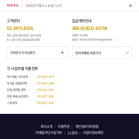
2026년 07월 뉴스 & 입고 소식
톤퀘스
NOTICE
고객센터
입금계좌안내
02-3471-8556
386-910031-65704
평일 : 10:00~19:00 (점심 : 12:30~01:30)
은행명 : 하나은행
토 : 11:00~17:00, 일요일&공휴일 휴무
예금주 : 주식회사 피케이인터내셔널아이엔씨
전화문의 전 FAQ확인
각 사업부별 직통전화
악기 셋팅, 수리 문의
070-4027-3579
커스텀, 컨설팅 문의
070-4027-5048
도매, 대리점, 문의
070-4027-5047
주문, 배송, A/S 문의
070-4027-5020
그 외 문의
070-4027-4247
회사소개
이용약관
개인정보처리방침
이메일무단수집거부
사업자정보확인
1:1문의