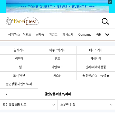
공지/뉴스
이벤트
신제품
재입고
회사소개
Company
총판브랜드
일렉기타
어쿠스틱기타
베이스기타
이펙터
엠프
악세서리
드럼
픽업/파츠
관리/리페어 용품
도서/음반
커스텀
★ 천원샵 ☆ 나눔샵 ★
할인상품-이벤트/리퍼
할인상품-이벤트/리퍼