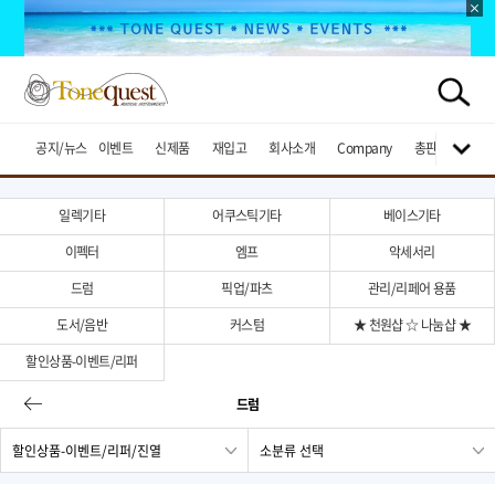
공지/뉴스
이벤트
신제품
재입고
회사소개
Company
총판브랜드
일렉기타
어쿠스틱기타
베이스기타
이펙터
엠프
악세서리
드럼
픽업/파츠
관리/리페어 용품
도서/음반
커스텀
★ 천원샵 ☆ 나눔샵 ★
할인상품-이벤트/리퍼
드럼