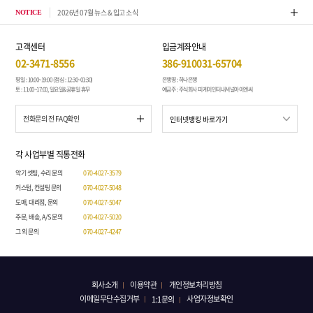
2026년 07월 뉴스 & 입고 소식
톤퀘스
NOTICE
고객센터
입금계좌안내
02-3471-8556
386-910031-65704
평일 : 10:00~19:00 (점심 : 12:30~01:30)
은행명 : 하나은행
토 : 11:00~17:00, 일요일&공휴일 휴무
예금주 : 주식회사 피케이인터내셔널아이엔씨
전화문의 전 FAQ확인
각 사업부별 직통전화
악기 셋팅, 수리 문의
070-4027-3579
커스텀, 컨설팅 문의
070-4027-5048
도매, 대리점, 문의
070-4027-5047
주문, 배송, A/S 문의
070-4027-5020
그 외 문의
070-4027-4247
회사소개
이용약관
개인정보처리방침
이메일무단수집거부
사업자정보확인
1:1문의