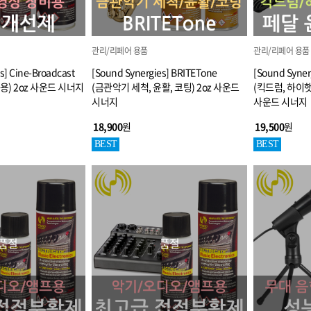
관리/리페어 용품
관리/리페어 용품
s] Cine-Broadcast
[Sound Synergies] BRITETone
[Sound Syner
용) 2oz 사운드 시너지
(금관악기 세척, 윤활, 코팅) 2oz 사운드
(킥드럼, 하이햇
시너지
사운드 시너지
18,900
원
19,500
원
BEST
BEST
품절
품절