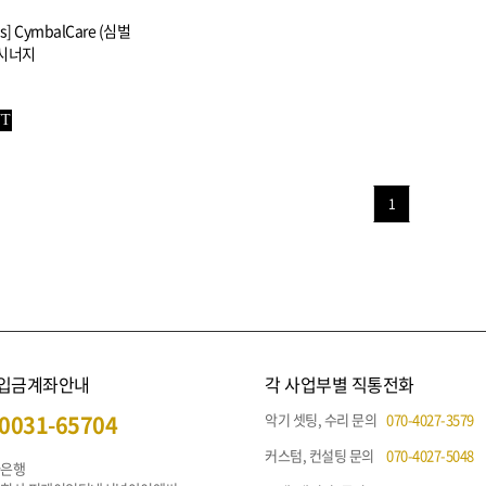
es] CymbalCare (심벌
 시너지
UT
1
 입금계좌안내
각 사업부별 직통전화
0031-65704
악기 셋팅, 수리 문의
070-4027-3579
커스텀, 컨설팅 문의
070-4027-5048
나은행