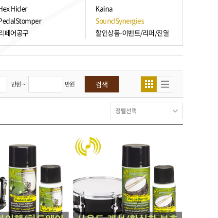
Hex Hider
Kaina
PedalStomper
SoundSynergies
리페어공구
할인상품-이벤트/리퍼/진열
검색
만원 ~
만원