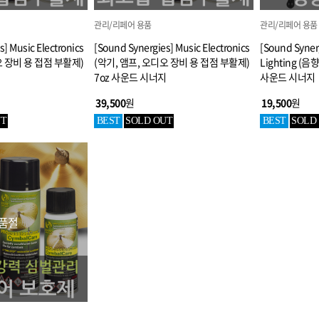
관리/리페어 용품
관리/리페어 용품
] Music Electronics
[Sound Synergies] Music Electronics
[Sound Syner
오 장비 용 접점 부활제)
(악기, 앰프, 오디오 장비 용 접점 부활제)
Lighting (음
지
7oz 사운드 시너지
사운드 시너지
39,500
원
19,500
원
UT
BEST
SOLD OUT
BEST
SOLD
품절