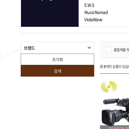
E.W.S
MusicNomad
ViolaWave
브랜드
품절제품 
초기화
총
9
개의 상품이 있습
검색