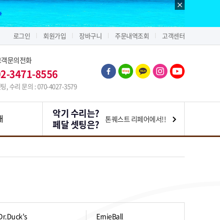
로그인
회원가입
장바구니
주문내역조회
고객센터
고객문의전화
02-3471-8556
팅, 수리 문의 : 070-4027-3579
악기 수리는?
내
톤퀘스트 리페어에서!!
페달 셋팅은?
Dr.Duck's
ErnieBall