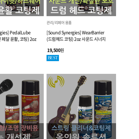
관리/리페어 용품
gies] PedalLube
[Sound Synergies] WearBarrier
 페달 윤활, 코팅) 2oz
(드럼헤드 코팅) 2oz 사운드 시너지
19,500
원
BEST
품절
품절