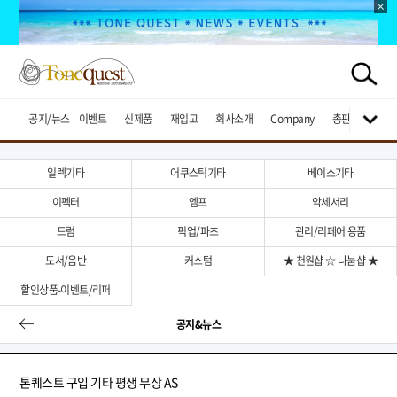
공지/뉴스
이벤트
신제품
재입고
회사소개
Company
총판브랜드
일렉기타
어쿠스틱기타
베이스기타
이펙터
엠프
악세서리
드럼
픽업/파츠
관리/리페어 용품
도서/음반
커스텀
★ 천원샵 ☆ 나눔샵 ★
할인상품-이벤트/리퍼
공지&뉴스
톤퀘스트 구입 기타 평생 무상 AS