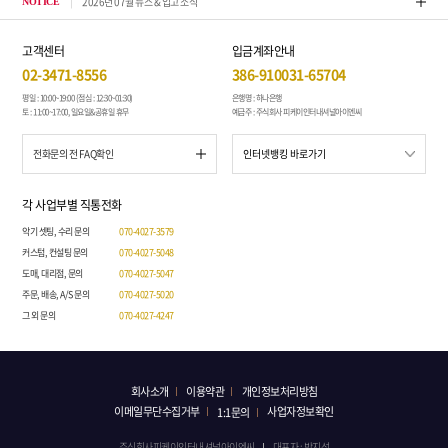
2026년 07월 뉴스 & 입고 소식
톤퀘스
NOTICE
고객센터
입금계좌안내
02-3471-8556
386-910031-65704
평일 : 10:00~19:00 (점심 : 12:30~01:30)
은행명 : 하나은행
토 : 11:00~17:00, 일요일&공휴일 휴무
예금주 : 주식회사 피케이인터내셔널아이엔씨
전화문의 전 FAQ확인
각 사업부별 직통전화
악기 셋팅, 수리 문의
070-4027-3579
커스텀, 컨설팅 문의
070-4027-5048
도매, 대리점, 문의
070-4027-5047
주문, 배송, A/S 문의
070-4027-5020
그 외 문의
070-4027-4247
회사소개
이용약관
개인정보처리방침
이메일무단수집거부
사업자정보확인
1:1문의
주식회사피케이인터내셔널아이엔씨
대표자 : 박지성