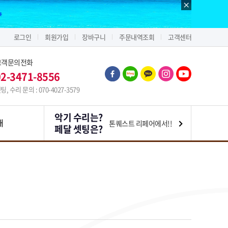
로그인
회원가입
장바구니
주문내역조회
고객센터
고객문의전화
02-3471-8556
팅, 수리 문의 : 070-4027-3579
악기 수리는?
내
톤퀘스트 리페어에서!!
페달 셋팅은?