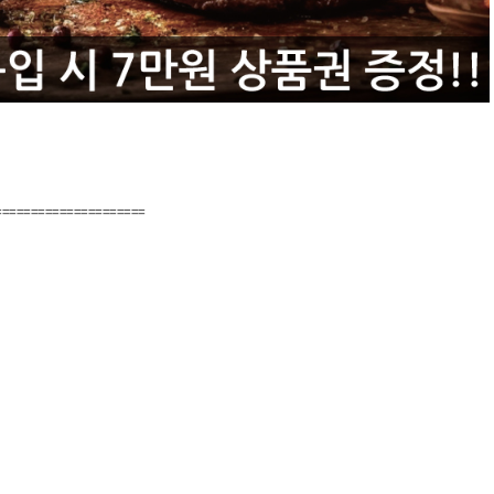
=====================