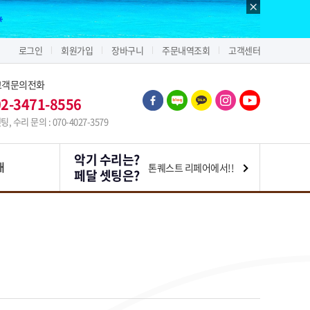
로그인
회원가입
장바구니
주문내역조회
고객센터
고객문의전화
02-3471-8556
팅, 수리 문의 : 070-4027-3579
악기 수리는?
내
톤퀘스트 리페어에서!!
페달 셋팅은?