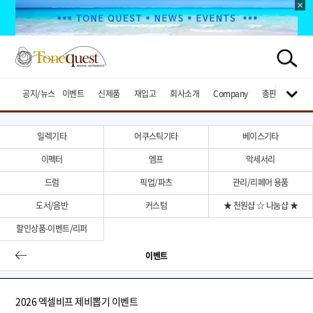
공지/뉴스
이벤트
신제품
재입고
회사소개
Company
총판브랜드
일렉기타
어쿠스틱기타
베이스기타
이펙터
엠프
악세서리
드럼
픽업/파츠
관리/리페어 용품
도서/음반
커스텀
★ 천원샵 ☆ 나눔샵 ★
할인상품-이벤트/리퍼
이벤트
2026 엑셀비프 제비뽑기 이벤트