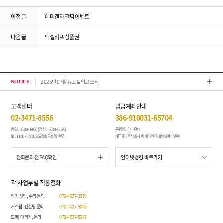
이전 글
에머겐자 팔찌 이벤트
다음 글
엑셀비프 상품권
2026년 07월 뉴스 & 입고 소식
톤퀘스
NOTICE
고객센터
입금계좌안내
02-3471-8556
386-910031-65704
평일 : 10:00~19:00 (점심 : 12:30~01:30)
은행명 : 하나은행
토 : 11:00~17:00, 일요일&공휴일 휴무
예금주 : 주식회사 피케이인터내셔널아이엔씨
전화문의 전 FAQ확인
각 사업부별 직통전화
악기 셋팅, 수리 문의
070-4027-3579
커스텀, 컨설팅 문의
070-4027-5048
도매, 대리점, 문의
070-4027-5047