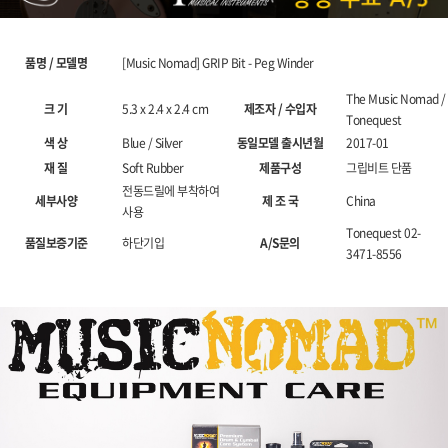
품명 / 모델명
[Music Nomad] GRIP Bit - Peg Winder
The Music Nomad /
크 기
5.3 x 2.4 x 2.4 cm
제조자 / 수입자
Tonequest
색 상
Blue / Silver
동일모델 출시년월
2017-01
재 질
Soft Rubber
제품구성
그립비트 단품
전동드릴에 부착하여
세부사양
제 조 국
China
사용
Tonequest 02-
품질보증기준
하단기입
A/S문의
3471-8556