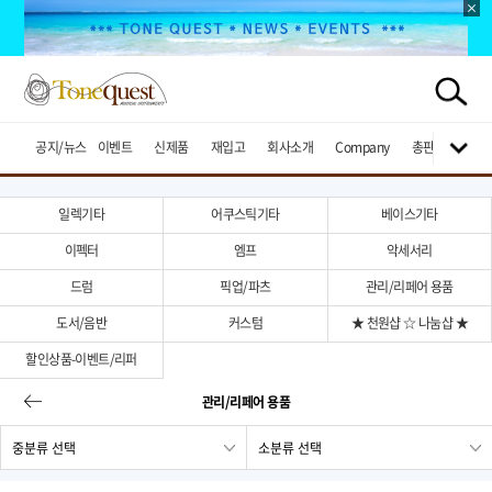
공지/뉴스
이벤트
신제품
재입고
회사소개
Company
총판브랜드
일렉기타
어쿠스틱기타
베이스기타
이펙터
엠프
악세서리
드럼
픽업/파츠
관리/리페어 용품
도서/음반
커스텀
★ 천원샵 ☆ 나눔샵 ★
할인상품-이벤트/리퍼
관리/리페어 용품