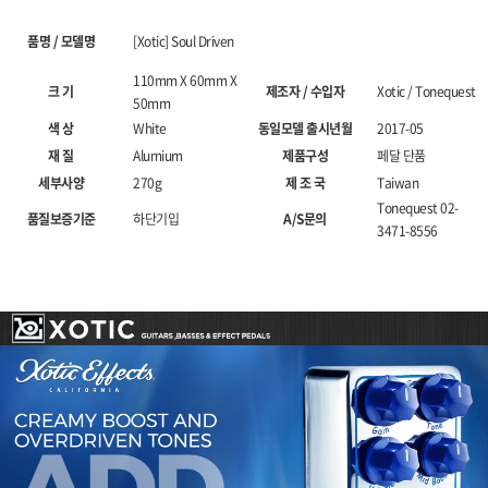
품명 / 모델명
[Xotic] Soul Driven
110mm X 60mm X
크 기
제조자 / 수입자
Xotic / Tonequest
50mm
색 상
White
동일모델 출시년월
2017-05
재 질
Alumium
제품구성
페달 단품
세부사양
270g
제 조 국
Taiwan
Tonequest 02-
품질보증기준
하단기입
A/S문의
3471-8556