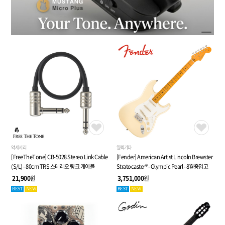
악세서리
일렉기타
[FreeTheTone] CB-5028 Stereo Link Cable
[Fender] American Artist Lincoln Brewster
(S/L) - 80cm TRS 스테레오 링크 케이블
Stratocaster® - Olympic Pearl - 8월중입고
21,900
원
3,751,000
원
BEST
NEW
BEST
NEW