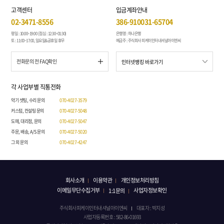
고객센터
입금계좌안내
02-3471-8556
386-910031-65704
평일 : 10:00~19:00 (점심 : 12:30~01:30)
은행명 : 하나은행
토 : 11:00~17:00, 일요일&공휴일 휴무
예금주 : 주식회사 피케이인터내셔널아이엔씨
전화문의 전 FAQ확인
각 사업부별 직통전화
악기 셋팅, 수리 문의
070-4027-3579
커스텀, 컨설팅 문의
070-4027-5048
도매, 대리점, 문의
070-4027-5047
주문, 배송, A/S 문의
070-4027-5020
그 외 문의
070-4027-4247
회사소개
이용약관
개인정보처리방침
이메일무단수집거부
사업자정보확인
1:1문의
주식회사피케이인터내셔널아이엔씨
대표자 : 박지성
사업자등록번호 : 582-86-01693