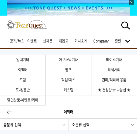
공지/뉴스
이벤트
신제품
재입고
회사소개
Company
총판브랜드
일렉기타
어쿠스틱기타
베이스기타
이펙터
엠프
악세서리
드럼
픽업/파츠
관리/리페어 용품
도서/음반
커스텀
★ 천원샵 ☆ 나눔샵 ★
할인상품-이벤트/리퍼
이펙터