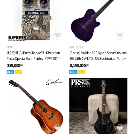
이펙터
어쿠스틱기타
대한민국 [BJPress] Range87 - Distortion
[Godin] Multiac ACS Nylon Steve Stevens
Pedal Special Run - Paisley - 레인지 87
SIG 25th주년 LTD - SA Electronics - Purple -
디스토션 페달
전자 클래식 기타 (053940)
359,000
원
5,190,000
원
BEST
NEW
BEST
NEW