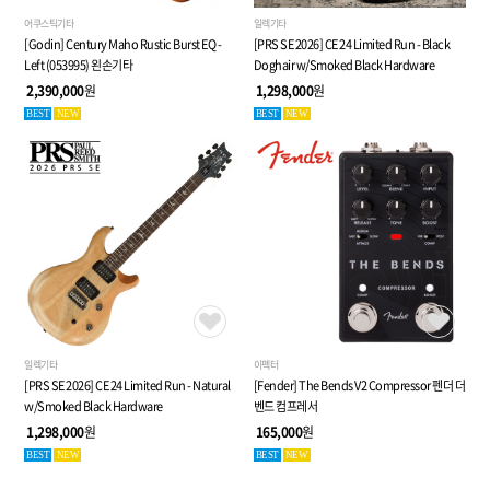
어쿠스틱기타
일렉기타
[Godin] Century Maho Rustic Burst EQ -
[PRS SE 2026] CE 24 Limited Run - Black
Left (053995) 왼손기타
Doghair w/Smoked Black Hardware
2,390,000
원
1,298,000
원
BEST
NEW
BEST
NEW
일렉기타
이펙터
[PRS SE 2026] CE 24 Limited Run - Natural
[Fender] The Bends V2 Compressor 펜더 더
w/Smoked Black Hardware
벤드 컴프레서
1,298,000
원
165,000
원
BEST
NEW
BEST
NEW