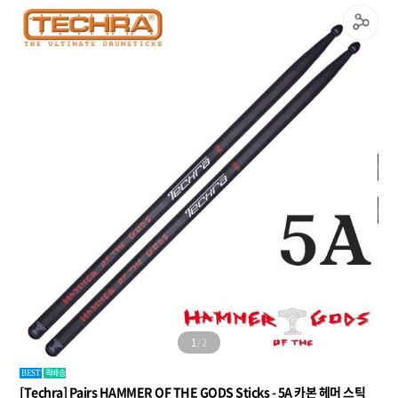
1
/
2
퀵배송
BEST
[Techra] Pairs HAMMER OF THE GODS Sticks - 5A 카본 헤머 스틱