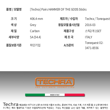
품명 / 모델명
[Techra] Pairs HAMMER OF THE GODS Sticks
크 기
406.4 mm
제조자 / 수입자
Techra / Tonequest
색 상
Grey
동일모델 출시년월
2016-03
재 질
Carbon
제품구성
스틱2개 1SET
세부사양
5A (54.4)
제 조 국
ITALY
Tonequest 02-
품질보증기준
하단기입
A/S문의
3471-8556