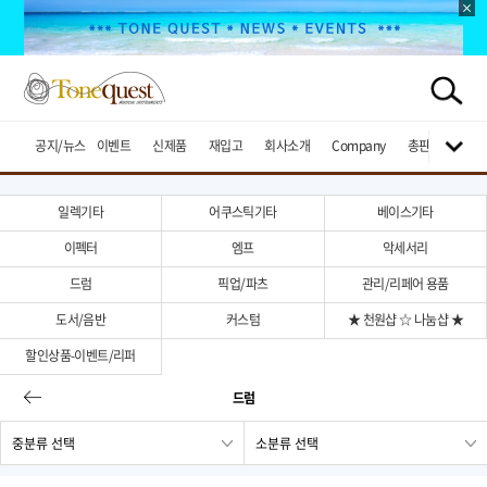
공지/뉴스
이벤트
신제품
재입고
회사소개
Company
총판브랜드
일렉기타
어쿠스틱기타
베이스기타
이펙터
엠프
악세서리
드럼
픽업/파츠
관리/리페어 용품
도서/음반
커스텀
★ 천원샵 ☆ 나눔샵 ★
할인상품-이벤트/리퍼
드럼