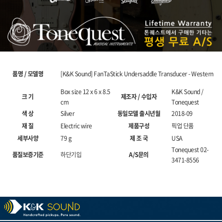
품명 / 모델명
[K&K Sound] FanTaStick Undersaddle Transducer - Western
Box size 12 x 6 x 8.5
K&K Sound /
크 기
제조자 / 수입자
cm
Tonequest
색 상
Silver
동일모델 출시년월
2018-09
재 질
Electric wire
제품구성
픽업 단품
세부사양
79 g
제 조 국
USA
Tonequest 02-
품질보증기준
하단기입
A/S문의
3471-8556