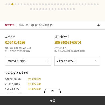
2026년 08월 뉴스 & 입고 소식
NOTICE
고객센터
입금계좌안내
02-3471-8556
386-910031-65704
평일 : 10:00~19:00 (점심 : 12:30~01:30)
은행명 : 하나은행
토 : 11:00~17:00, 일요일&공휴일 휴무
예금주 : 주식회사 피케이인터내셔널아이엔씨
전화문의 전 FAQ확인
각 사업부별 직통전화
악기 셋팅, 수리 문의
070-4027-3579
커스텀, 컨설팅 문의
070-4027-5048
도매, 대리점, 문의
070-4027-5047
주문, 배송, A/S 문의
070-4027-5020
그 외 문의
070-4027-4247
품절