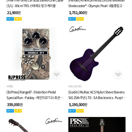
[FreeTheTone] CB-5028 Stereo Link Cable
[Fender] American Artist Lincoln Brewster
(S/L) - 80cm TRS 스테레오 링크 케이블
Stratocaster® - Olympic Pearl - 8월중입고
21,900
원
3,751,000
원
BEST
NEW
BEST
NEW
이펙터
어쿠스틱기타
[BJPress] Range87 - Distortion Pedal
[Godin] Multiac ACS Nylon Steve Stevens
Special Run - Paisley - 레인지 87 디스토션
SIG 25th주년 LTD - SA Electronics - Purple -
페달
전자 클래식 기타 (053940)
359,000
원
5,190,000
원
BEST
NEW
BEST
NEW