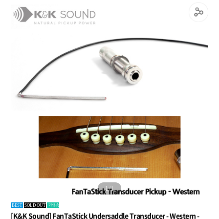
1
/
1
퀵배송
BEST
SOLD OUT
[K&K Sound] FanTaStick Undersaddle Transducer - Western -