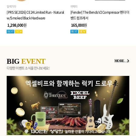
일렉기타
이펙터
[PRS SE 2026] CE 24 Limited Run - Natural
[Fender] The Bends V2 Compressor 펜더 더
w/Smoked Black Hardware
벤드 컴프레서
1,298,000
원
165,000
원
BEST
NEW
BEST
NEW
BIG
EVENT
MORE
다양한 이벤트 소식을 만나보세요!