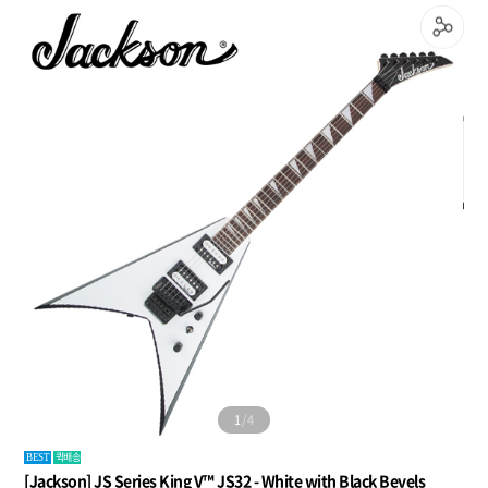
1
/
4
퀵배송
BEST
[Jackson] JS Series King V™ JS32 - White with Black Bevels