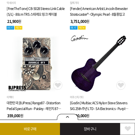
악세서리
일렉기타
[FreeTheTone] CB-5028 Stereo Link Cable
[Fender] American Artist Lincoln Brewster
(S/L) - 80cm TRS 스테레오 링크 케이블
Stratocaster® - Olympic Pearl - 8월중입고
21,900
원
3,751,000
원
BEST
NEW
BEST
NEW
이펙터
어쿠스틱기타
대한민국 [BJPress] Range87 - Distortion
[Godin] Multiac ACS Nylon Steve Stevens
Pedal Special Run - Paisley - 레인지 87
SIG 25th주년 LTD - SA Electronics - Purple -
디스토션 페달
전자 클래식 기타 (053940)
359,000
원
5,190,000
원
BEST
NEW
BEST
NEW
바로구매
장바구니