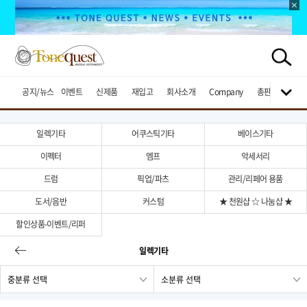
공지/뉴스
이벤트
신제품
재입고
회사소개
Company
총판브랜드
일렉기타
어쿠스틱기타
베이스기타
이펙터
엠프
악세서리
드럼
픽업/파츠
관리/리페어 용품
도서/음반
커스텀
★ 천원샵 ☆ 나눔샵 ★
할인상품-이벤트/리퍼
일렉기타