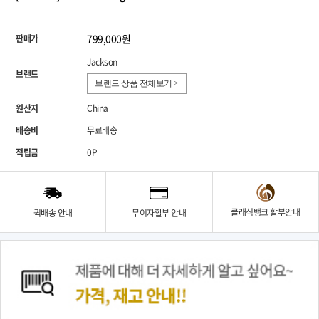
799,000원
판매가
Jackson
브랜드
브랜드 상품 전체보기 >
원산지
China
배송비
무료배송
적립금
0P
클래식뱅크 할부안내
퀵배송 안내
무이자할부 안내