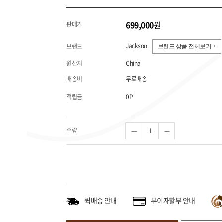
699,000
원
판매가
Jackson
브랜드
브랜드 상품 전체보기 >
원산지
China
배송비
무료배송
적립금
0P
수량
퀵배송 안내
무이자할부 안내