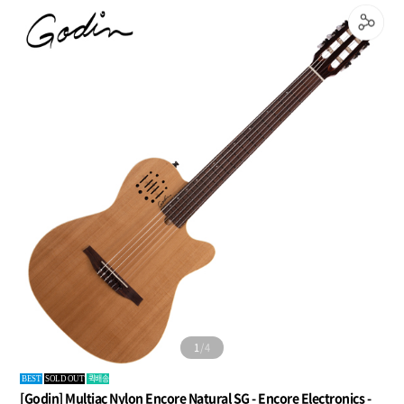
2
/
4
퀵배송
BEST
SOLD OUT
[Godin] Multiac Nylon Encore Natural SG - Encore Electronics -