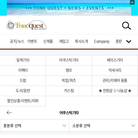
공지/뉴스
이벤트
신제품
재입고
회사소개
Company
총판브랜드
일렉기타
어쿠스틱기타
베이스기타
이펙터
엠프
악세서리
드럼
픽업/파츠
관리/리페어 용품
도서/음반
커스텀
★ 천원샵 ☆ 나눔샵 ★
할인상품-이벤트/리퍼
어쿠스틱기타