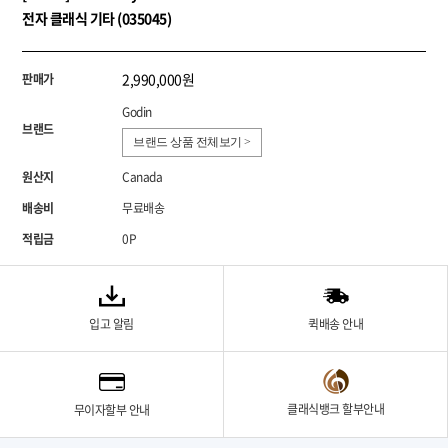
전자 클래식 기타 (035045)
2,990,000원
판매가
Godin
브랜드
브랜드 상품 전체보기 >
원산지
Canada
배송비
무료배송
적립금
0P
입고 알림
퀵배송 안내
클래식뱅크 할부안내
무이자할부 안내