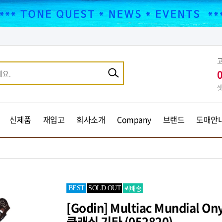
셋
신제품
재입고
회사소개
Company
브랜드
도매안
퀵배송
BEST
SOLD OUT
[Godin] Multiac Mundial Ony
클래식 기타 (052820)