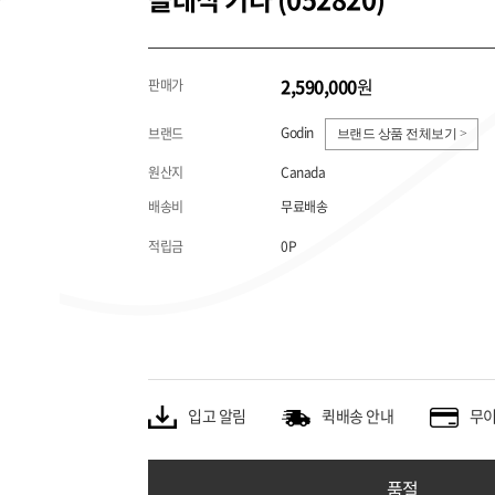
2,590,000
원
판매가
Godin
브랜드
브랜드 상품 전체보기 >
원산지
Canada
배송비
무료배송
적립금
0P
입고 알림
퀵배송 안내
무이
품절