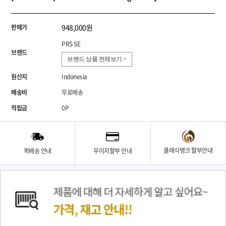
948,000원
판매가
PRS SE
브랜드
브랜드 상품 전체보기 >
원산지
Indonesia
배송비
무료배송
적립금
0P
클래식뱅크 할부안내
퀵배송 안내
무이자할부 안내