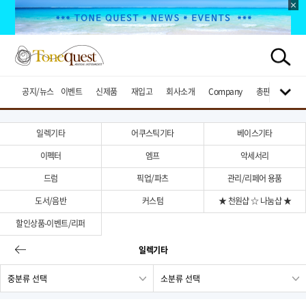
공지/뉴스
이벤트
신제품
재입고
회사소개
Company
총판브랜드
일렉기타
어쿠스틱기타
베이스기타
이펙터
엠프
악세서리
드럼
픽업/파츠
관리/리페어 용품
도서/음반
커스텀
★ 천원샵 ☆ 나눔샵 ★
할인상품-이벤트/리퍼
일렉기타