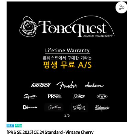
5
/
5
퀵배송
BEST
[PRS SE 2025] CE 24 Standard - Vintage Cherry