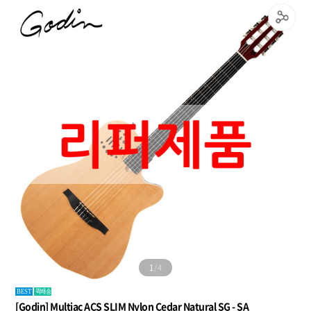
2
/
4
퀵배송
BEST
[Godin] Multiac ACS SLIM Nylon Cedar Natural SG - SA