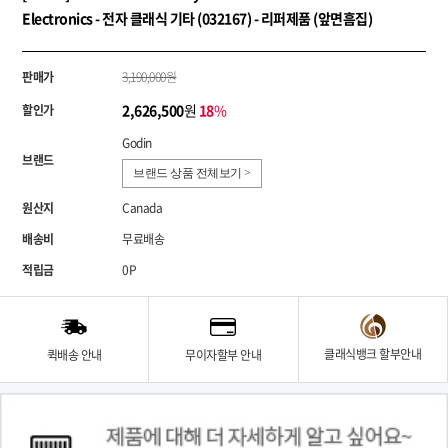
Electronics - 전자 클래식 기타 (032167) - 리퍼제품 (앞면흠집)
판매가
3,190,000원
2,626,500
원
18
%
할인가
Godin
브랜드
브랜드 상품 전체보기 >
원산지
Canada
배송비
무료배송
적립금
0P
클래식뱅크 할부안내
퀵배송 안내
무이자할부 안내