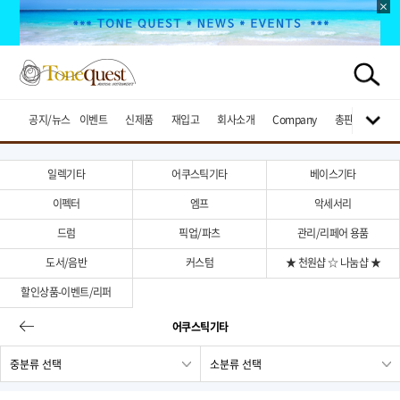
공지/뉴스
이벤트
신제품
재입고
회사소개
Company
총판브랜드
일렉기타
어쿠스틱기타
베이스기타
이펙터
엠프
악세서리
드럼
픽업/파츠
관리/리페어 용품
도서/음반
커스텀
★ 천원샵 ☆ 나눔샵 ★
할인상품-이벤트/리퍼
어쿠스틱기타