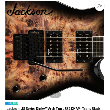
1
/
2
퀵배송
BEST
[Jackson] JS Series Dinky™ Arch Top JS32 DKAP - Trans Black