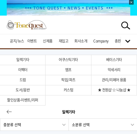
공지/뉴스
이벤트
신제품
재입고
회사소개
Company
총판브랜드
일렉기타
어쿠스틱기타
베이스기타
이펙터
엠프
악세서리
드럼
픽업/파츠
관리/리페어 용품
도서/음반
커스텀
★ 천원샵 ☆ 나눔샵 ★
할인상품-이벤트/리퍼
일렉기타