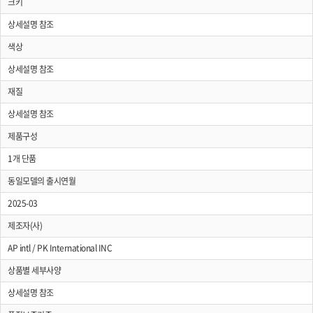
크키
상세설명 참조
색상
상세설명 참조
재질
상세설명 참조
제품구성
1개 단품
동일모델의 출시연월
2025-03
제조자(사)
AP intl / PK International INC
상품별 세부사양
상세설명 참조