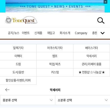
공지/뉴스
이벤트
신제품
재입고
회사소개
Company
총판브랜드
일렉기타
어쿠스틱기타
베이스기타
이펙터
엠프
악세서리
드럼
픽업/파츠
관리/리페어 용품
도서/음반
커스텀
★ 천원샵 ☆ 나눔샵 ★
할인상품-이벤트/리퍼
악세서리