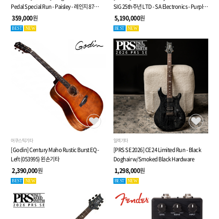
Pedal Special Run - Paisley - 레인지 87
SIG 25th주년 LTD - SA Electronics - Purple -
디스토션 페달
전자 클래식 기타 (053940)
359,000
원
5,190,000
원
BEST
NEW
BEST
NEW
어쿠스틱기타
일렉기타
[Godin] Century Maho Rustic Burst EQ -
[PRS SE 2026] CE 24 Limited Run - Black
Left (053995) 왼손기타
Doghair w/Smoked Black Hardware
2,390,000
원
1,298,000
원
BEST
NEW
BEST
NEW