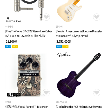
악세서리
일렉기타
[FreeTheTone] CB-5028 Stereo Link Cable
[Fender] American Artist Lincoln Brewster
(S/L) - 80cm TRS 스테레오 링크 케이블
Stratocaster® - Olympic Pearl
21,900
원
3,751,000
원
BEST
NEW
BEST
NEW
이펙터
어쿠스틱기타
대한민국 [BJPress] Range87 - Distortion
[Godin] Multiac ACS Nylon Steve Stevens