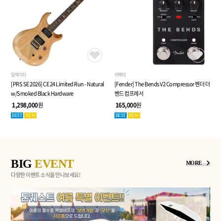
일렉기타
이펙터
[PRS SE 2026] CE 24 Limited Run - Natural
[Fender] The Bends V2 Compressor 펜더 더
w/Smoked Black Hardware
벤드 컴프레서
1,298,000
원
165,000
원
BEST
NEW
BEST
NEW
BIG
EVENT
MORE
다양한 이벤트 소식을 만나보세요!