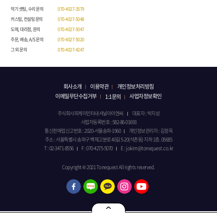
악기 셋팅, 수리 문의
070-4027-3579
커스텀, 컨설팅 문의
070-4027-5048
도매, 대리점, 문의
070-4027-5047
주문, 배송, A/S 문의
070-4027-5020
그 외 문의
070-4027-4247
회사소개
이용약관
개인정보처리방침
이메일무단수집거부
사업자정보확인
1:1문의
주식회사피케이인터내셔널아이엔씨
대표자 : 박지성
사업자등록번호 : 582-86-01693
통신판매업신고번호 : 2020-서울송파-1960
개인정보관리자 : 김정옥
주소 : 서울특별시 송파구 백제고분로 40길 5-20(석촌동) 지하 1층. 05685
T : 02-3471-8556
F : 070-4275-5070
E : jokim@tonequest.co.kr
Copyright © 2021 Tonequest All rights reserved.