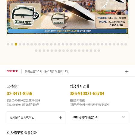
톤퀘스트가 "퀵 비용" 지원해 드립니다.
202
NOTICE
고객센터
입금계좌안내
02-3471-8556
386-910031-65704
평일 : 10:00~19:00 (점심 : 12:30~01:30)
은행명 : 하나은행
토 : 11:00~17:00, 일요일&공휴일 휴무
예금주 : 주식회사 피케이인터내셔널아이엔씨
전화문의 전 FAQ확인
각 사업부별 직통전화