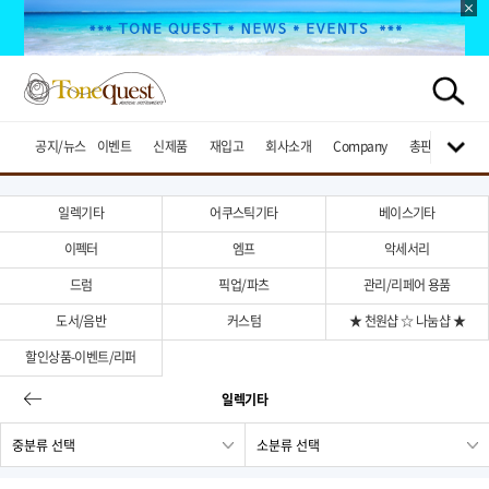
공지/뉴스
이벤트
신제품
재입고
회사소개
Company
총판브랜드
일렉기타
어쿠스틱기타
베이스기타
이펙터
엠프
악세서리
드럼
픽업/파츠
관리/리페어 용품
도서/음반
커스텀
★ 천원샵 ☆ 나눔샵 ★
할인상품-이벤트/리퍼
일렉기타