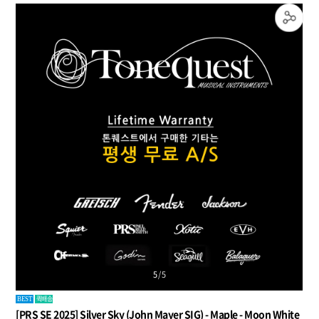
5
/
5
퀵배송
BEST
[PRS SE 2025] Silver Sky (John Mayer SIG) - Maple - Moon White