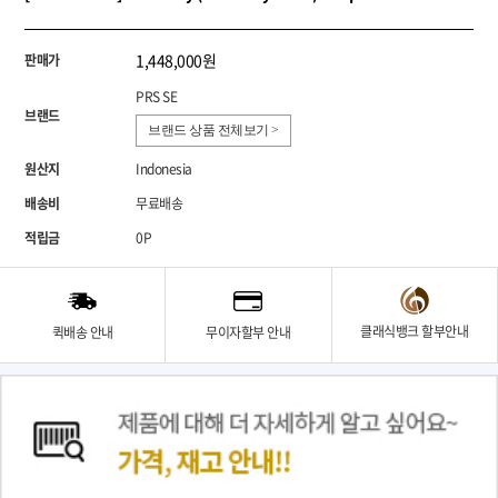
1,448,000원
판매가
PRS SE
브랜드
브랜드 상품 전체보기 >
원산지
Indonesia
배송비
무료배송
적립금
0P
클래식뱅크 할부안내
퀵배송 안내
무이자할부 안내