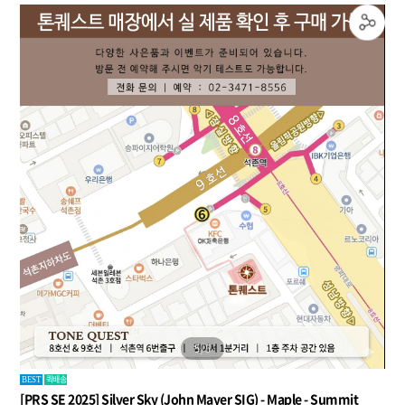
5
/
5
퀵배송
BEST
[PRS SE 2025] Silver Sky (John Mayer SIG) - Maple - Summit