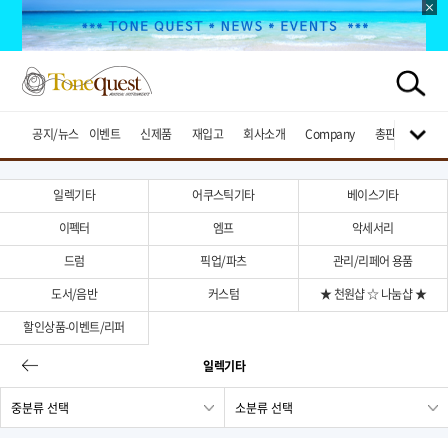
공지/뉴스
이벤트
신제품
재입고
회사소개
Company
총판브랜드
일렉기타
어쿠스틱기타
베이스기타
이펙터
엠프
악세서리
드럼
픽업/파츠
관리/리페어 용품
도서/음반
커스텀
★ 천원샵 ☆ 나눔샵 ★
할인상품-이벤트/리퍼
일렉기타