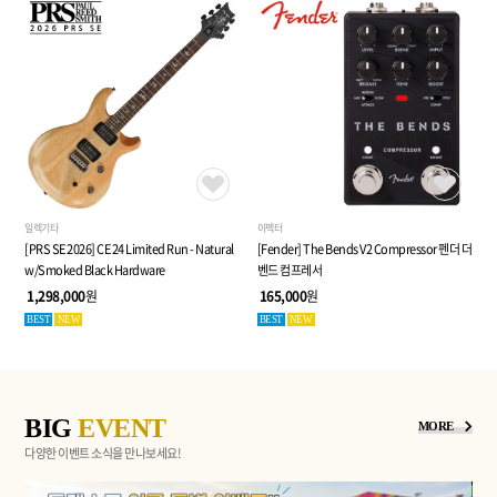
일렉기타
이펙터
[PRS SE 2026] CE 24 Limited Run - Natural
[Fender] The Bends V2 Compressor 펜더 더
w/Smoked Black Hardware
벤드 컴프레서
1,298,000
원
165,000
원
BEST
NEW
BEST
NEW
BIG
EVENT
MORE
다양한 이벤트 소식을 만나보세요!