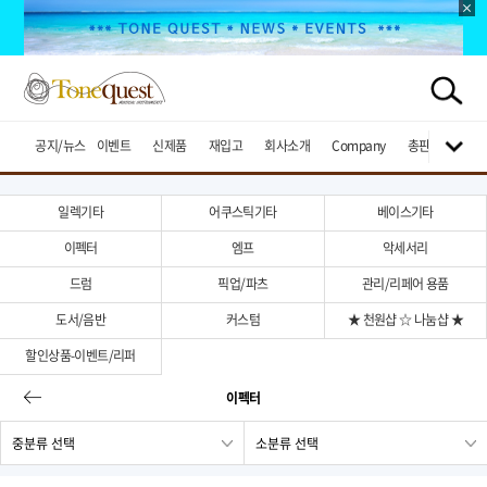
공지/뉴스
이벤트
신제품
재입고
회사소개
Company
총판브랜드
일렉기타
어쿠스틱기타
베이스기타
이펙터
엠프
악세서리
드럼
픽업/파츠
관리/리페어 용품
도서/음반
커스텀
★ 천원샵 ☆ 나눔샵 ★
할인상품-이벤트/리퍼
이펙터