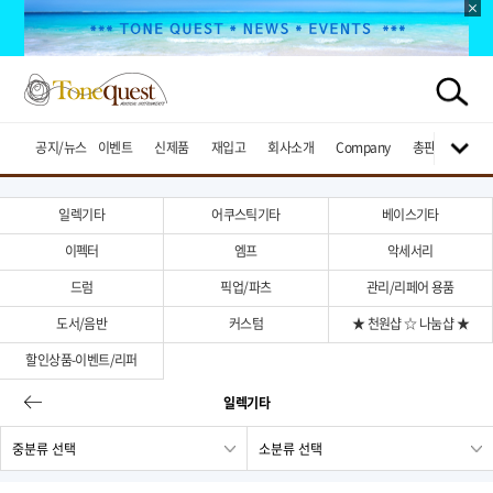
공지/뉴스
이벤트
신제품
재입고
회사소개
Company
총판브랜드
일렉기타
어쿠스틱기타
베이스기타
이펙터
엠프
악세서리
드럼
픽업/파츠
관리/리페어 용품
도서/음반
커스텀
★ 천원샵 ☆ 나눔샵 ★
할인상품-이벤트/리퍼
일렉기타