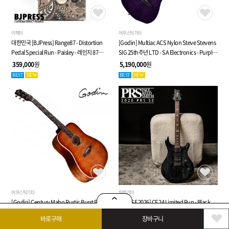
이펙터
어쿠스틱기타
대한민국 [BJPress] Range87 - Distortion
[Godin] Multiac ACS Nylon Steve Stevens
Pedal Special Run - Paisley - 레인지 87
SIG 25th주년 LTD - SA Electronics - Purple -
디스토션 페달
전자 클래식 기타 (053940)
359,000
원
5,190,000
원
BEST
NEW
BEST
NEW
어쿠스틱기타
일렉기타
[Godin] Century Maho Rustic Burst EQ -
[PRS SE 2026] CE 24 Limited Run - Black
Left (053995) 왼손기타
Doghair w/Smoked Black Hardware
바로구매
장바구니
2,390,000
원
1,298,000
원