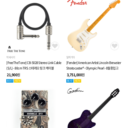
악세서리
일렉기타
[FreeTheTone] CB-5028 Stereo Link Cable
[Fender] American Artist Lincoln Brewster
(S/L) - 80cm TRS 스테레오 링크 케이블
Stratocaster® - Olympic Pearl - 8월중입고
21,900
원
3,751,000
원
BEST
NEW
BEST
NEW