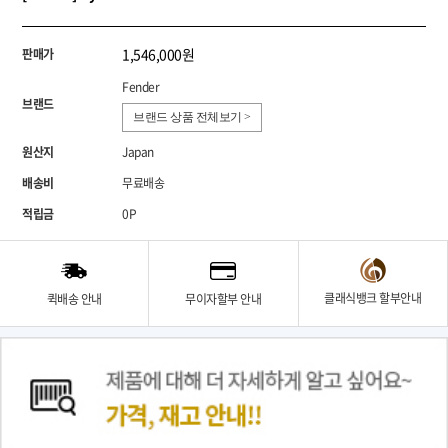
1,546,000원
판매가
Fender
브랜드
브랜드 상품 전체보기 >
원산지
Japan
배송비
무료배송
적립금
0P
클래식뱅크 할부안내
퀵배송 안내
무이자할부 안내