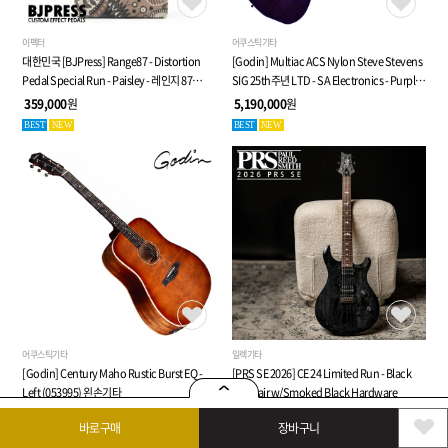
이펙터
어쿠스틱기타
대한민국 [BJPress] Range87 - Distortion
[Godin] Multiac ACS Nylon Steve Stevens
Pedal Special Run - Paisley - 레인지 87
SIG 25th주년 LTD - SA Electronics - Purple -
디스토션 페달
전자 클래식 기타 (053940)
359,000
원
5,190,000
원
BEST
NEW
BEST
NEW
어쿠스틱기타
일렉기타
[Godin] Century Maho Rustic Burst EQ -
[PRS SE 2026] CE 24 Limited Run - Black
Left (053995) 왼손기타
Doghair w/Smoked Black Hardware
2,390,000
원
1,298,000
원
바로구매
장바구니
BEST
NEW
BEST
NEW