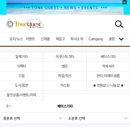
공지/뉴스
이벤트
신제품
재입고
회사소개
Company
총판브랜드
일렉기타
어쿠스틱기타
베이스기타
이펙터
엠프
악세서리
드럼
픽업/파츠
관리/리페어 용품
도서/음반
커스텀
★ 천원샵 ☆ 나눔샵 ★
할인상품-이벤트/리퍼
베이스기타