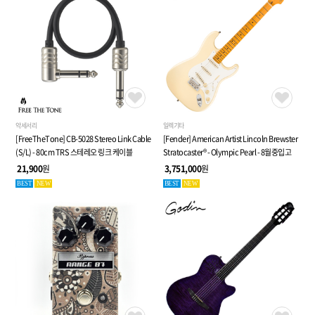
악세서리
일렉기타
[FreeTheTone] CB-5028 Stereo Link Cable
[Fender] American Artist Lincoln Brewster
(S/L) - 80cm TRS 스테레오 링크 케이블
Stratocaster® - Olympic Pearl - 8월중입고
21,900
원
3,751,000
원
BEST
NEW
BEST
NEW