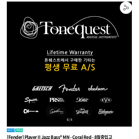
1
/
4
퀵배송
BEST
[Fender] Player II Jazz Bass® MN - Coral Red - 8월중입고