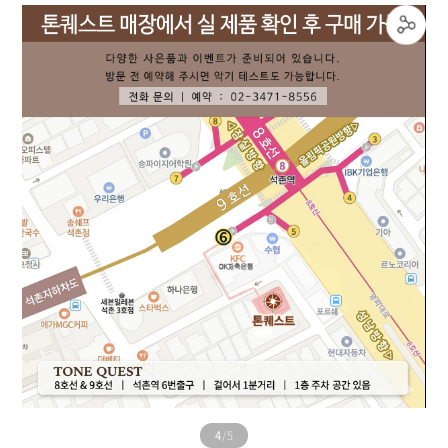
5
/
5