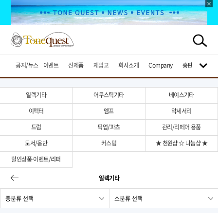
공지/뉴스
이벤트
신제품
재입고
회사소개
Company
총판브랜드
일렉기타
어쿠스틱기타
베이스기타
이펙터
엠프
악세서리
드럼
픽업/파츠
관리/리페어 용품
도서/음반
커스텀
★ 천원샵 ☆ 나눔샵 ★
할인상품-이벤트/리퍼
일렉기타