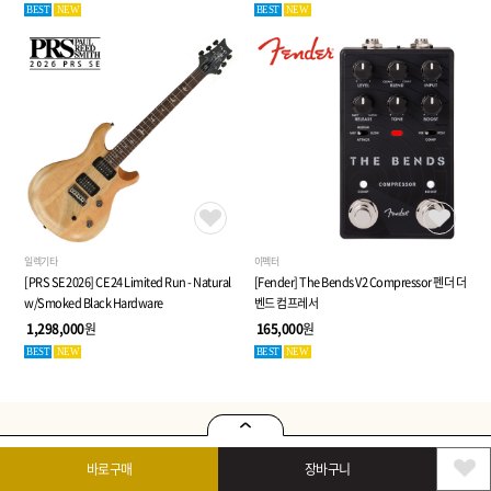
BEST
NEW
BEST
NEW
일렉기타
이펙터
[PRS SE 2026] CE 24 Limited Run - Natural
[Fender] The Bends V2 Compressor 펜더 더
w/Smoked Black Hardware
벤드 컴프레서
1,298,000
원
165,000
원
BEST
NEW
BEST
NEW
BIG
EVENT
MORE
바로구매
장바구니
다양한 이벤트 소식을 만나보세요!