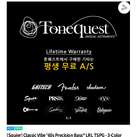
4
/
4
퀵배송
BEST
[Squier] Classic Vibe '60s Precision Bass® LRL TSPG - 3-Color