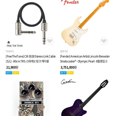
악세서리
일렉기타
[FreeTheTone] CB-5028 Stereo Link Cable
[Fender] American Artist Lincoln Brewster
(S/L) - 80cm TRS 스테레오 링크 케이블
Stratocaster® - Olympic Pearl - 8월중입고
21,900
원
3,751,000
원
BEST
NEW
BEST
NEW