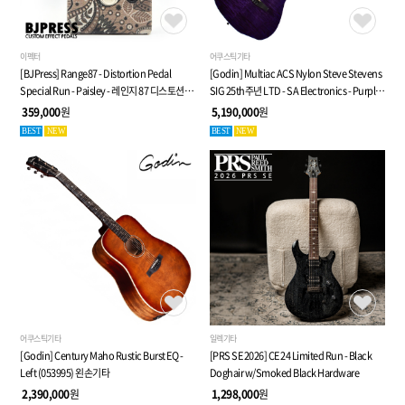
이펙터
어쿠스틱기타
[BJPress] Range87 - Distortion Pedal
[Godin] Multiac ACS Nylon Steve Stevens
Special Run - Paisley - 레인지 87 디스토션
SIG 25th주년 LTD - SA Electronics - Purple -
페달
전자 클래식 기타 (053940)
359,000
원
5,190,000
원
BEST
NEW
BEST
NEW
어쿠스틱기타
일렉기타
[Godin] Century Maho Rustic Burst EQ -
[PRS SE 2026] CE 24 Limited Run - Black
Left (053995) 왼손기타
Doghair w/Smoked Black Hardware
2,390,000
원
1,298,000
원