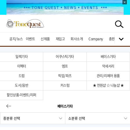
공지/뉴스
이벤트
신제품
재입고
회사소개
Company
총판브랜드
일렉기타
어쿠스틱기타
베이스기타
이펙터
엠프
악세서리
드럼
픽업/파츠
관리/리페어 용품
도서/음반
커스텀
★ 천원샵 ☆ 나눔샵 ★
할인상품-이벤트/리퍼
베이스기타