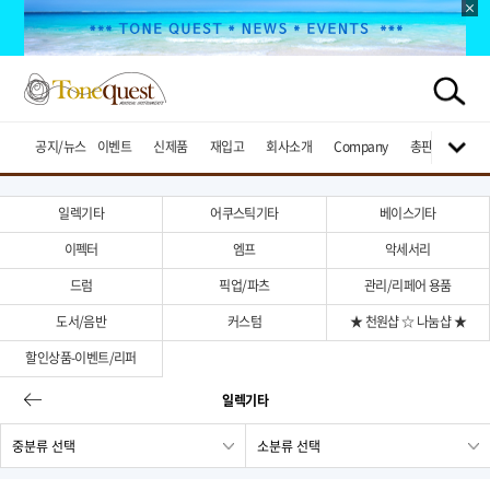
공지/뉴스
이벤트
신제품
재입고
회사소개
Company
총판브랜드
일렉기타
어쿠스틱기타
베이스기타
이펙터
엠프
악세서리
드럼
픽업/파츠
관리/리페어 용품
도서/음반
커스텀
★ 천원샵 ☆ 나눔샵 ★
할인상품-이벤트/리퍼
일렉기타