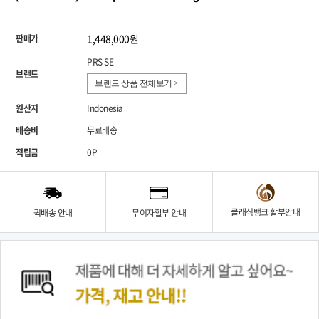
1,448,000원
판매가
PRS SE
브랜드
브랜드 상품 전체보기 >
원산지
Indonesia
배송비
무료배송
적립금
0P
클래식뱅크 할부안내
퀵배송 안내
무이자할부 안내