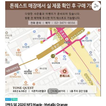
5
/
5
퀵배송
BEST
[PRS SE 2026] NF3 Maple - Metallic Orange