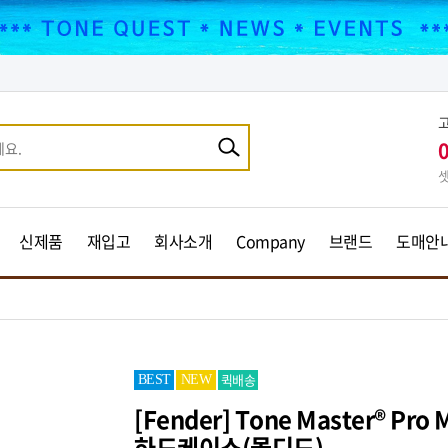
셋
신제품
재입고
회사소개
Company
브랜드
도매안
퀵배송
BEST
NEW
[Fender] Tone Master® P
하드케이스(몰디드)