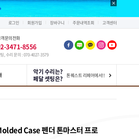
로그인
회원가입
장바구니
주문내역조회
고객센터
고객문의전화
02-3471-8556
팅, 수리 문의 : 070-4027-3579
악기 수리는?
내
톤퀘스트 리페어에서!!
페달 셋팅은?
ro Molded Case 펜더 톤마스터 프로