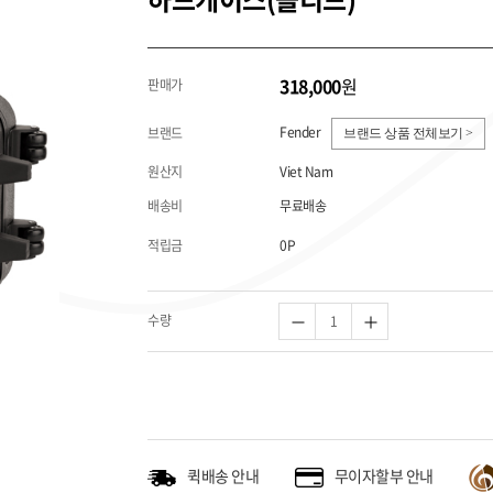
318,000
원
판매가
Fender
브랜드
브랜드 상품 전체보기 >
원산지
Viet Nam
배송비
무료배송
적립금
0P
수량
퀵배송 안내
무이자할부 안내