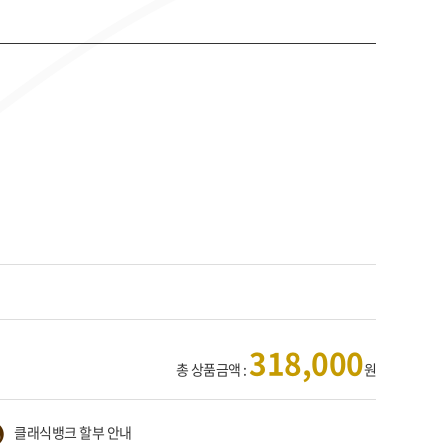
318,000
총 상품금액 :
원
클래식뱅크 할부 안내