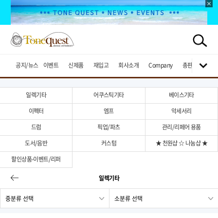
공지/뉴스
이벤트
신제품
재입고
회사소개
Company
총판브랜드
일렉기타
어쿠스틱기타
베이스기타
이펙터
엠프
악세서리
드럼
픽업/파츠
관리/리페어 용품
도서/음반
커스텀
★ 천원샵 ☆ 나눔샵 ★
할인상품-이벤트/리퍼
일렉기타