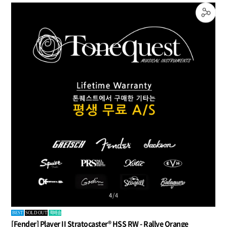
4
/
4
퀵배송
BEST
SOLD OUT
[Fender] Player II Stratocaster® HSS RW - Rallye Orange