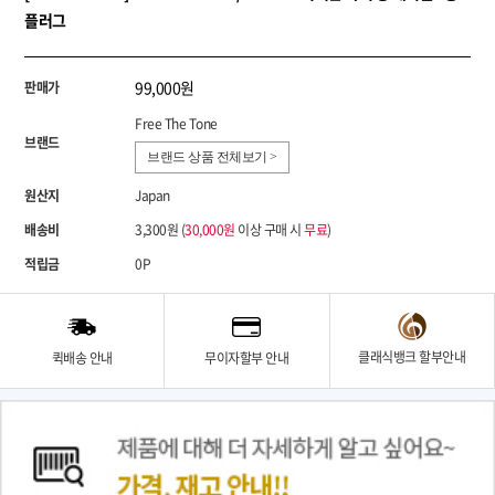
플러그
99,000원
판매가
Free The Tone
브랜드
브랜드 상품 전체보기 >
원산지
Japan
배송비
3,300원 (
30,000원
이상 구매 시
무료
)
적립금
0P
클래식뱅크 할부안내
퀵배송 안내
무이자할부 안내