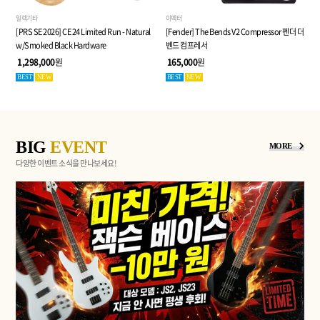
일렉기타
이펙터
[PRS SE 2026] CE 24 Limited Run - Natural
[Fender] The Bends V2 Compressor 펜더 더
w/Smoked Black Hardware
벤드 컴프레서
1,298,000
원
165,000
원
BEST
NEW
BEST
NEW
BIG
EVENT
MORE
다양한 이벤트 소식을 만나보세요!