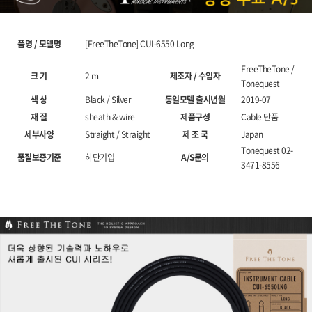
품명 / 모델명
[FreeTheTone] CUI-6550 Long
FreeTheTone /
크 기
2 m
제조자 / 수입자
Tonequest
색 상
Black / Silver
동일모델 출시년월
2019-07
재 질
sheath & wire
제품구성
Cable 단품
세부사양
Straight / Straight
제 조 국
Japan
Tonequest 02-
품질보증기준
하단기입
A/S문의
3471-8556