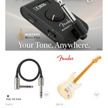
악세서리
일렉기타