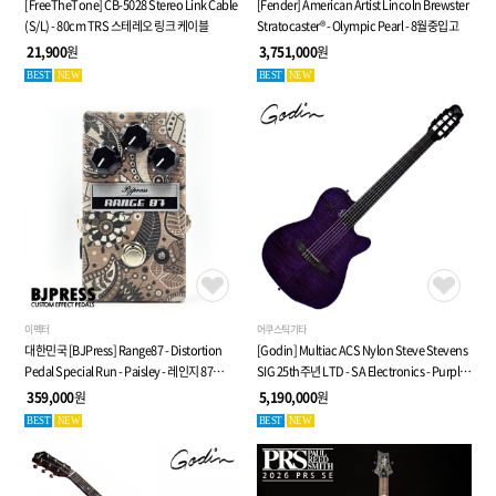
[FreeTheTone] CB-5028 Stereo Link Cable
[Fender] American Artist Lincoln Brewster
(S/L) - 80cm TRS 스테레오 링크 케이블
Stratocaster® - Olympic Pearl - 8월중입고
21,900
원
3,751,000
원
BEST
NEW
BEST
NEW
이펙터
어쿠스틱기타
대한민국 [BJPress] Range87 - Distortion
[Godin] Multiac ACS Nylon Steve Stevens
Pedal Special Run - Paisley - 레인지 87
SIG 25th주년 LTD - SA Electronics - Purple -
디스토션 페달
전자 클래식 기타 (053940)
359,000
원
5,190,000
원
BEST
NEW
BEST
NEW