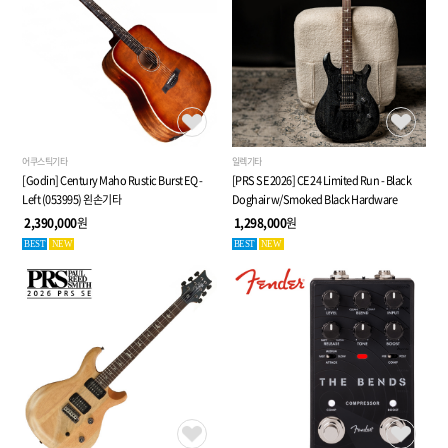
어쿠스틱기타
일렉기타
[Godin] Century Maho Rustic Burst EQ -
[PRS SE 2026] CE 24 Limited Run - Black
Left (053995) 왼손기타
Doghair w/Smoked Black Hardware
2,390,000
원
1,298,000
원
BEST
NEW
BEST
NEW