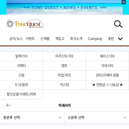
공지/뉴스
이벤트
신제품
재입고
회사소개
Company
총판브랜드
일렉기타
어쿠스틱기타
베이스기타
이펙터
엠프
악세서리
드럼
픽업/파츠
관리/리페어 용품
도서/음반
커스텀
★ 천원샵 ☆ 나눔샵 ★
할인상품-이벤트/리퍼
악세서리