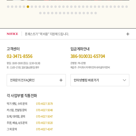
톤퀘스트가 "퀵 비용" 지원해 드립니다.
202
NOTICE
고객센터
입금계좌안내
02-3471-8556
386-910031-65704
평일 : 10:00~19:00 (점심 : 12:30~01:30)
은행명 : 하나은행
토 : 11:00~17:00, 일요일&공휴일 휴무
예금주 : 주식회사 피케이인터내셔널아이엔씨
전화문의 전 FAQ확인
각 사업부별 직통전화
악기 셋팅, 수리 문의
070-4027-3579
커스텀, 컨설팅 문의
070-4027-5048
도매, 대리점, 문의
070-4027-5047
주문, 배송, A/S 문의
070-4027-5020
그 외 문의
070-4027-4247