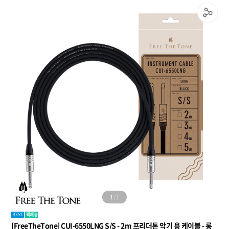
1
/
1
퀵배송
BEST
[FreeTheTone] CUI-6550LNG S/S - 2m 프리더톤 악기 용 케이블 - 롱