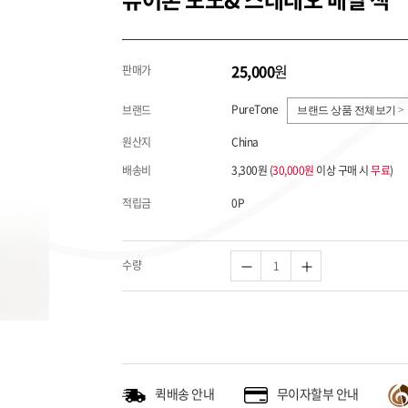
25,000
원
판매가
PureTone
브랜드
브랜드 상품 전체보기 >
원산지
China
배송비
3,300원 (
30,000원
이상 구매 시
무료
)
적립금
0P
수량
퀵배송 안내
무이자할부 안내