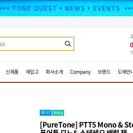
셋
신제품
재입고
회사소개
Company
브랜드
도매안
퀵배송
BEST
[PureTone] PTT5 Mono & Ster
퓨어톤 모노& 스테레오 배럴 잭