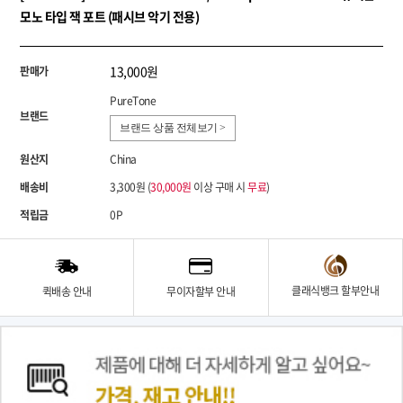
모노 타입 잭 포트 (패시브 악기 전용)
13,000원
판매가
PureTone
브랜드
브랜드 상품 전체보기 >
원산지
China
배송비
3,300원 (
30,000원
이상 구매 시
무료
)
적립금
0P
클래식뱅크 할부안내
퀵배송 안내
무이자할부 안내