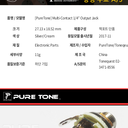
품명 / 모델명
[PureTone] Multi-Contact 1/4″ Output Jack
크 기
27.13 x 18.52 mm
제품구성
잭포트 단품
색 상
Silver/Cream
동일모델 출시년월
2017-11
재 질
Electronic Parts
제조자 / 수입자
PureTone/Toneqeu
세부사양
11g
제 조 국
China
Tonequest 02-
품질보증기준
하단 기입
A/S문의
3471-8556