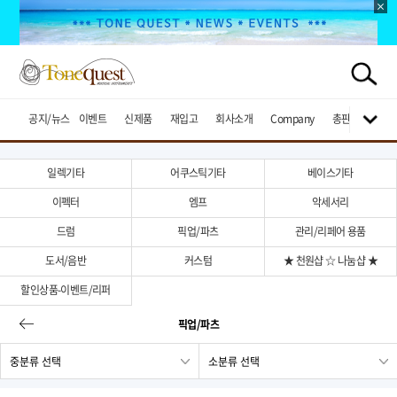
공지/뉴스
이벤트
신제품
재입고
회사소개
Company
총판브랜드
일렉기타
어쿠스틱기타
베이스기타
이펙터
엠프
악세서리
드럼
픽업/파츠
관리/리페어 용품
도서/음반
커스텀
★ 천원샵 ☆ 나눔샵 ★
할인상품-이벤트/리퍼
픽업/파츠