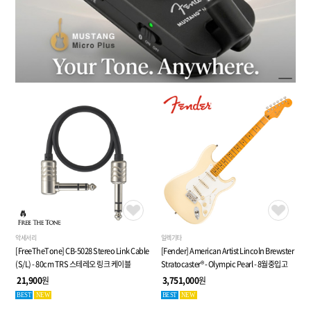
악세서리
일렉기타
[FreeTheTone] CB-5028 Stereo Link Cable
[Fender] American Artist Lincoln Brewster
(S/L) - 80cm TRS 스테레오 링크 케이블
Stratocaster® - Olympic Pearl - 8월중입고
21,900
원
3,751,000
원
BEST
NEW
BEST
NEW