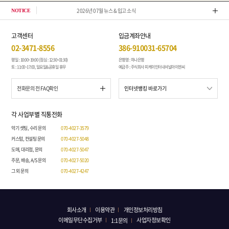
2026년 07월 뉴스 & 입고 소식
톤퀘스
NOTICE
고객센터
입금계좌안내
02-3471-8556
386-910031-65704
평일 : 10:00~19:00 (점심 : 12:30~01:30)
은행명 : 하나은행
토 : 11:00~17:00, 일요일&공휴일 휴무
예금주 : 주식회사 피케이인터내셔널아이엔씨
전화문의 전 FAQ확인
각 사업부별 직통전화
악기 셋팅, 수리 문의
070-4027-3579
커스텀, 컨설팅 문의
070-4027-5048
도매, 대리점, 문의
070-4027-5047
주문, 배송, A/S 문의
070-4027-5020
그 외 문의
070-4027-4247
회사소개
이용약관
개인정보처리방침
이메일무단수집거부
사업자정보확인
1:1문의