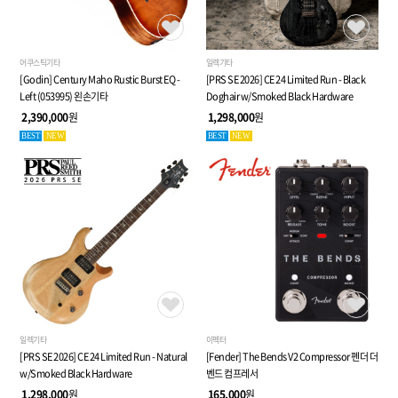
어쿠스틱기타
일렉기타
[Godin] Century Maho Rustic Burst EQ -
[PRS SE 2026] CE 24 Limited Run - Black
Left (053995) 왼손기타
Doghair w/Smoked Black Hardware
2,390,000
원
1,298,000
원
BEST
NEW
BEST
NEW
일렉기타
이펙터
[PRS SE 2026] CE 24 Limited Run - Natural
[Fender] The Bends V2 Compressor 펜더 더
w/Smoked Black Hardware
벤드 컴프레서
1,298,000
원
165,000
원