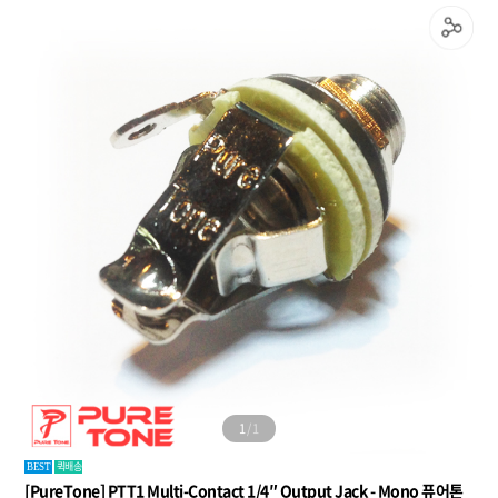
1
/
1
퀵배송
BEST
[PureTone] PTT1 Multi-Contact 1/4″ Output Jack - Mono 퓨어톤