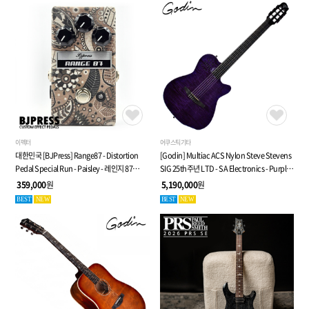
이펙터
어쿠스틱기타
대한민국 [BJPress] Range87 - Distortion
[Godin] Multiac ACS Nylon Steve Stevens
Pedal Special Run - Paisley - 레인지 87
SIG 25th주년 LTD - SA Electronics - Purple -
디스토션 페달
전자 클래식 기타 (053940)
359,000
원
5,190,000
원
BEST
NEW
BEST
NEW