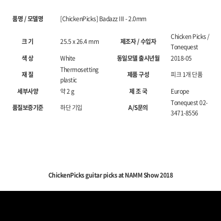
품명 / 모델명
[ChickenPicks] Badazz III - 2.0mm
Chicken Picks /
크 기
25.5 x 26.4 mm
제조자 / 수입자
Tonequest
색 상
White
동일모델 출시년월
2018-05
Thermosetting
재 질
제품 구성
피크 1개 단품
plastic
세부사양
약 2 g
제 조 국
Europe
Tonequest 02-
품질보증기준
하단 기입
A/S문의
3471-8556
ChickenPicks guitar picks at NAMM Show 2018