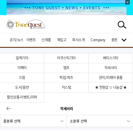
공지/뉴스
이벤트
신제품
재입고
회사소개
Company
총판브랜드
일렉기타
어쿠스틱기타
베이스기타
이펙터
엠프
악세서리
드럼
픽업/파츠
관리/리페어 용품
도서/음반
커스텀
★ 천원샵 ☆ 나눔샵 ★
할인상품-이벤트/리퍼
악세서리