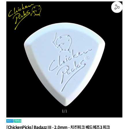
1
/
1
퀵배송
BEST
[ChickenPicks] Badazz III - 2.0mm - 치킨피크 베드에즈3 피크