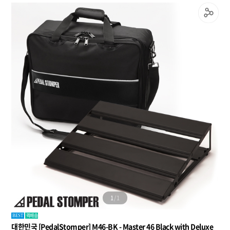
1
/
1
퀵배송
BEST
대한민국 [PedalStomper] M46-BK - Master 46 Black with Deluxe