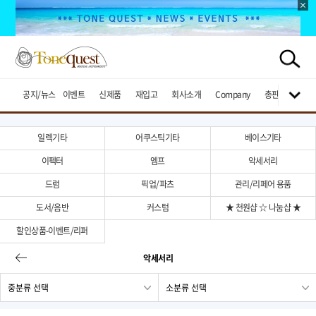
공지/뉴스
이벤트
신제품
재입고
회사소개
Company
총판브랜드
일렉기타
어쿠스틱기타
베이스기타
이펙터
엠프
악세서리
드럼
픽업/파츠
관리/리페어 용품
도서/음반
커스텀
★ 천원샵 ☆ 나눔샵 ★
할인상품-이벤트/리퍼
악세서리