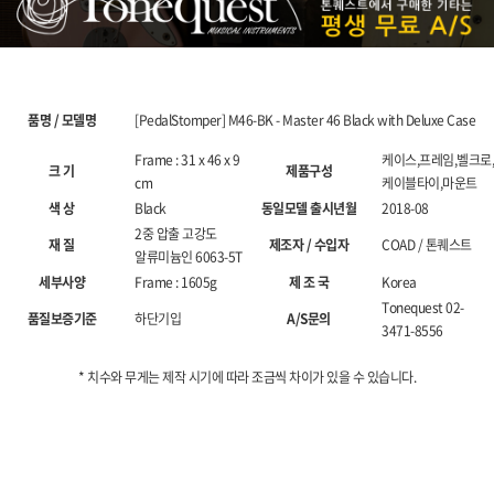
품명 / 모델명
[PedalStomper] M46-BK - Master 46 Black with Deluxe Case
Frame : 31 x 46 x 9
케이스,프레임,벨크로,
크 기
제품구성
cm
케이블타이,마운트
색 상
Black
동일모델 출시년월
2018-08
2중 압출 고강도
재 질
제조자 / 수입자
COAD / 톤퀘스트
알류미늄인 6063-5T
세부사양
Frame : 1605g
제 조 국
Korea
Tonequest 02-
품질보증기준
하단기입
A/S문의
3471-8556
* 치수와 무게는 제작 시기에 따라 조금씩 차이가 있을 수 있습니다.