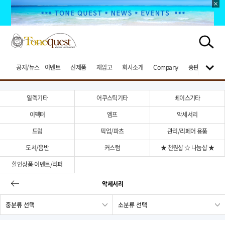
공지/뉴스
이벤트
신제품
재입고
회사소개
Company
총판브랜드
일렉기타
어쿠스틱기타
베이스기타
이펙터
엠프
악세서리
드럼
픽업/파츠
관리/리페어 용품
도서/음반
커스텀
★ 천원샵 ☆ 나눔샵 ★
할인상품-이벤트/리퍼
악세서리