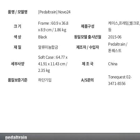
품명 / 모델명
[Pedaltrain] Novo24
Frame : 60.9 x 36.8
케이스,프레임,벨크로,
크 기
제품구성
x 8.9 cm / 1.86 kg
등
색 상
Black
동일모델 출시년월
2015-06
Pedaltrain /
재 질
알류미늄합금
제조자 / 수입자
톤퀘스트
Soft Case : 64.77 x
세부사양
41.91 x 11.43 cm /
제 조 국
China
2.35 kg
Tonequest 02-
품질보증기준
하단기입
A/S문의
3471-8556