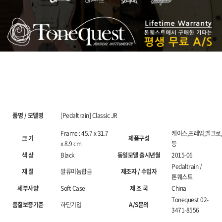
품명 / 모델명
[Pedaltrain] Classic JR
Frame : 45.7 x 31.7
케이스,프레임,벨크로,
크 기
제품구성
x 8.9 cm
등
색 상
Black
동일모델 출시년월
2015-06
Pedaltrain /
재 질
알류미늄합금
제조자 / 수입자
톤퀘스트
세부사양
Soft Case
제 조 국
China
Tonequest 02-
품질보증기준
하단기입
A/S문의
3471-8556