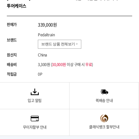
투어케이스
339,000원
판매가
Pedaltrain
브랜드
브랜드 상품 전체보기 >
원산지
China
배송비
3,300원 (
30,000원
이상 구매 시
무료
)
적립금
0P
입고 알림
퀵배송 안내
클래식뱅크 할부안내
무이자할부 안내