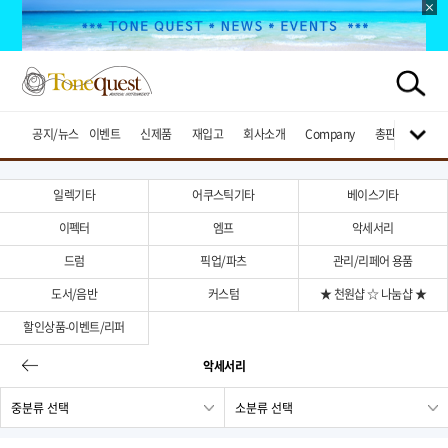
공지/뉴스
이벤트
신제품
재입고
회사소개
Company
총판브랜드
일렉기타
어쿠스틱기타
베이스기타
이펙터
엠프
악세서리
드럼
픽업/파츠
관리/리페어 용품
도서/음반
커스텀
★ 천원샵 ☆ 나눔샵 ★
할인상품-이벤트/리퍼
악세서리